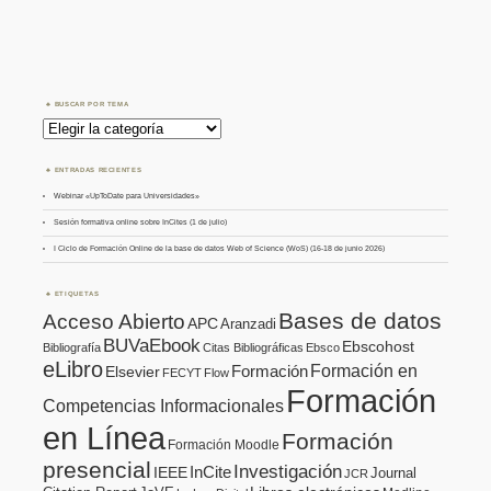
BUSCAR POR TEMA
Buscar
por
Tema
ENTRADAS RECIENTES
Webinar «UpToDate para Universidades»
Sesión formativa online sobre InCites (1 de julio)
I Ciclo de Formación Online de la base de datos Web of Science (WoS) (16-18 de junio 2026)
ETIQUETAS
Bases de datos
Acceso Abierto
APC
Aranzadi
BUVaEbook
Ebscohost
Bibliografía
Citas Bibliográficas
Ebsco
eLibro
Formación en
Formación
Elsevier
FECYT
Flow
Formación
Competencias Informacionales
en Línea
Formación
Formación Moodle
presencial
Investigación
InCite
IEEE
Journal
JCR