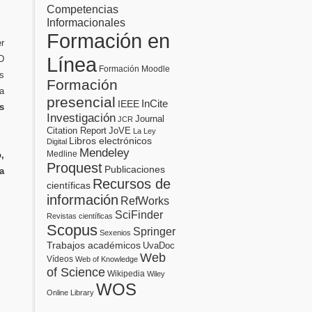
Competencias
Informacionales
Formación en
r
Línea
TD
Formación Moodle
s
Formación
a
presencial
InCite
IEEE
s
Investigación
Journal
JCR
Citation Report
JoVE
La Ley
Libros electrónicos
Digital
Mendeley
Medline
,
Proquest
Publicaciones
a
Recursos de
científicas
información
RefWorks
SciFinder
Revistas científicas
Scopus
Springer
Sexenios
Trabajos académicos
UvaDoc
Web
Vídeos
Web of Knowledge
of Science
Wikipedia
Wiley
WOS
Online Library