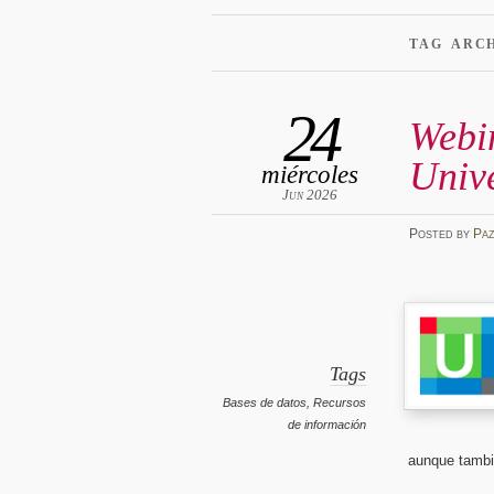
TAG ARC
24
Webi
Univ
miércoles
Jun 2026
Posted
by
Pa
Tags
Bases de datos
,
Recursos
de información
aunque tambi