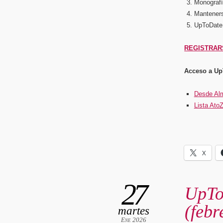
Monografí
Manteners
UpToDate 
REGISTRAR
Acceso a Up
Desde Al
Lista Ato
X
27
UpTo
(febr
martes
Ene 2026