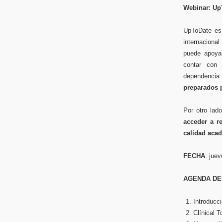
Webinar: Up
UpToDate es 
internaciona
puede apoyar
contar con 
dependencia
preparados p
Por otro lad
acceder a r
calidad aca
FECHA
: jue
AGENDA DE
Introducc
Clínical 