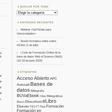
BUSCAR POR TEMA
Buscar
por
Tema
ENTRADAS RECIENTES
Webinar «UpToDate para
Universidades»
Sesión formativa online sobre
InCites (1 de julio)
I Ciclo de Formación Online de la
s
en
s
base de datos Web of Science (WoS)
Webinar
(16-18 de junio 2026)
«UpToDate
para
Universidades»
ETIQUETAS
r
Acceso Abierto
APC
e
Bases de
Aranzadi
s
datos
Bibliografía
a
BUVaEbook
Citas Bibliográficas
,
eLibro
Ebscohost
Ebsco
Formación
Elsevier
FECYT
Flow
Formación en