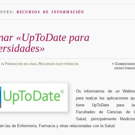
HIVES:
RECURSOS DE INFORMACIÓN
nar «UpToDate para
ersidades»
z
in
Formación en línea
,
Recursos electrónicos
≈
Comentario
desactivado
Os informamos de un Webina
para realzar las aplicaciones qu
tiene UpToDate para la
Facultades de Ciencias de l
Salud, principalmente Medicina
én las de Enfermería, Farmacia y otras relacionadas con la Salud.