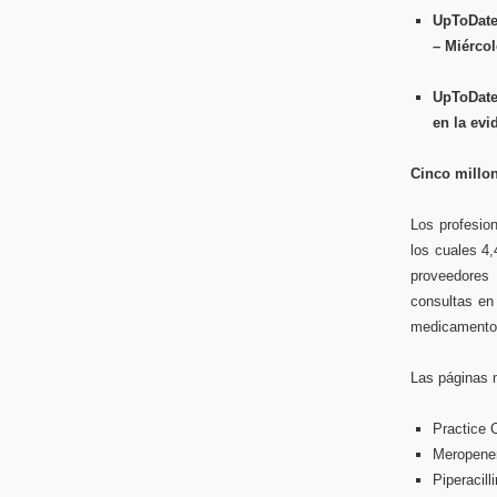
UpToDate
– Miércol
UpToDate
en la evi
Cinco millo
Los profesion
los cuales 4,
proveedores
consultas en
medicamento
Las páginas 
Practice 
Meropenem
Piperacil