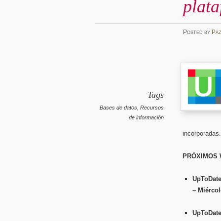
plat
Posted
by
Pa
Tags
Bases de datos
,
Recursos
de información
incorporadas
PRÓXIMOS 
UpToDate
– Miércol
UpToDate