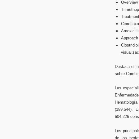
Overview 
Trimethop
Treatment
Ciprofloxa
Amoxicilli
Approach t
Clostridio
visualiza
Destaca el i
sobre Cambios
Las especial
Enfermedades
Hematología (
(199.544), E
604.226 cons
Los principa
de los profe