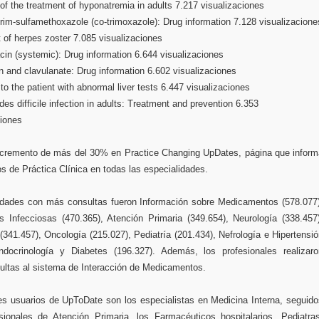
of the treatment of hyponatremia in adults 7.217 visualizaciones
rim-sulfamethoxazole (co-trimoxazole): Drug information 7.128 visualizacione
 of herpes zoster 7.085 visualizaciones
cin (systemic): Drug information 6.644 visualizaciones
n and clavulanate: Drug information 6.602 visualizaciones
o the patient with abnormal liver tests 6.447 visualizaciones
ides difficile infection in adults: Treatment and prevention 6.353
ciones
ncremento de más del 30% en Practice Changing UpDates, página que inform
 de Práctica Clínica en todas las especialidades.
idades con más consultas fueron Información sobre Medicamentos (578.077)
 Infecciosas (470.365), Atención Primaria (349.654), Neurología (338.457)
341.457), Oncología (215.027), Pediatría (201.434), Nefrología e Hipertensi
ndocrinología y Diabetes (196.327). Además, los profesionales realizaro
ultas al sistema de Interacción de Medicamentos.
les usuarios de UpToDate son los especialistas en Medicina Interna, seguid
sionales de Atención Primaria, los Farmacéuticos hospitalarios, Pediatras