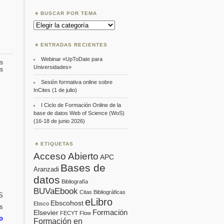
BUSCAR POR TEMA
Buscar
por
Tema
ENTRADAS RECIENTES
Webinar «UpToDate para
s
Universidades»
en
s
CAS
Sesión formativa online sobre
SciFinder:
sesiones
InCites (1 de julio)
formativas
online
I Ciclo de Formación Online de la
(enero-
base de datos Web of Science (WoS)
febrero
(16-18 de junio 2026)
2026)
ETIQUETAS
Acceso Abierto
APC
Bases de
Aranzadi
datos
Bibliografía
BUVaEbook
Citas Bibliográficas
S
eLibro
Ebscohost
Ebsco
es
Formación
Elsevier
FECYT
Flow
o
Formación en