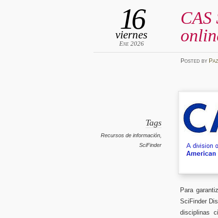
16
CAS S
onlin
viernes
Ene 2026
Posted
by
Pa
Tags
Recursos de información
,
SciFinder
Para garanti
SciFinder Di
disciplinas 