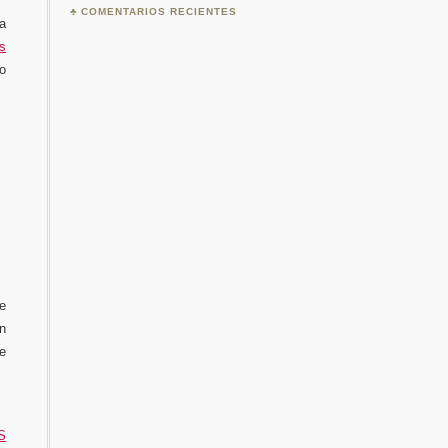
COMENTARIOS RECIENTES
a
os
lo
e
n
e
S