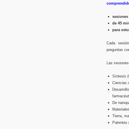
comprendido 
sesiones 
de 45 mi
para estu
Cada sesión
preguntas co
Las sesiones 
Síntesis 
Ciencias 
Desarroll
farmacéut
De nanopa
Materiales
Tierra, ma
Patentes (