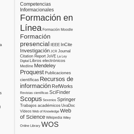
Competencias
Informacionales
Formación en
Línea
Formación Moodle
Formación
presencial
InCite
IEEE
a
Investigación
Journal
JCR
Citation Report
JoVE
La Ley
Libros electrónicos
Digital
Mendeley
Medline
Proquest
Publicaciones
Recursos de
científicas
información
RefWorks
SciFinder
s
Revistas científicas
Scopus
Springer
Sexenios
Trabajos académicos
UvaDoc
)
Web
Vídeos
Web of Knowledge
of Science
Wikipedia
Wiley
WOS
Online Library