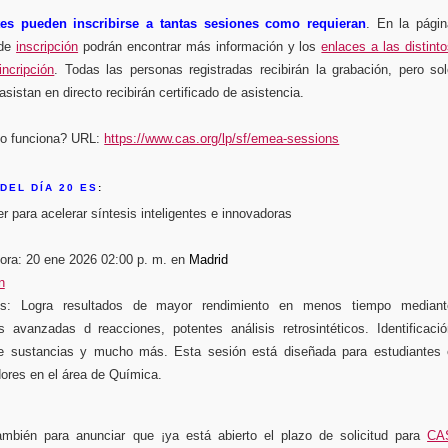
tes pueden inscribirse a tantas sesiones como requieran
. En la págin
 de
inscripción
podrán encontrar más información y los
enlaces a las distint
incripción
. Todas las personas registradas recibirán la grabación, pero so
asistan en directo recibirán certificado de asistencia.
no funciona? URL:
https://www.cas.org/lp/sf/emea-sessions
DEL DÍA 20 ES
:
 para acelerar síntesis inteligentes e innovadoras
ora: 20 ene 2026 02:00 p. m. en
Madrid
n
os: Logra resultados de mayor rendimiento en menos tiempo mediant
 avanzadas d reacciones, potentes análisis retrosintéticos. Identificació
de sustancias y mucho más. Esta sesión está diseñada para estudiantes 
dores en el área de Química.
mbién para anunciar que ¡ya está abierto el plazo de solicitud para
CA