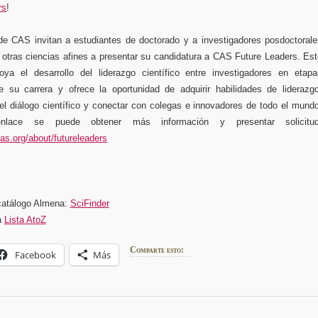
rs
!
 CAS invitan a estudiantes de doctorado y a investigadores posdoctorale
 otras ciencias afines a presentar su candidatura a CAS Future Leaders. Es
ya el desarrollo del liderazgo científico entre investigadores en etapa
 su carrera y ofrece la oportunidad de adquirir habilidades de liderazgo
 el diálogo científico y conectar con colegas e innovadores de todo el mund
lace se puede obtener más información y presentar solicitud
as.org/about/futureleaders
catálogo Almena:
SciFinder
a
Lista AtoZ
Comparte esto:
Facebook
Más