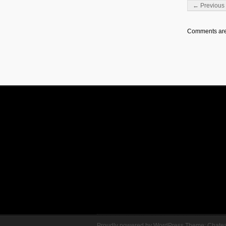
Post navigati
← Previous 
Comments are
Proudly powered by WordPress
Theme: Chate