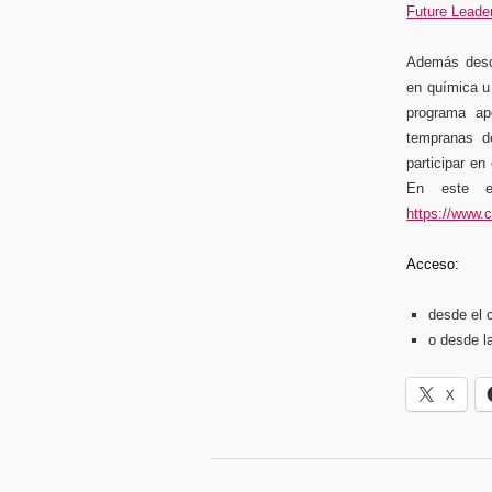
Future Leade
Además desde
en química u
programa apo
tempranas de
participar en
En este en
https://www.c
Acceso:
desde el 
o desde l
X