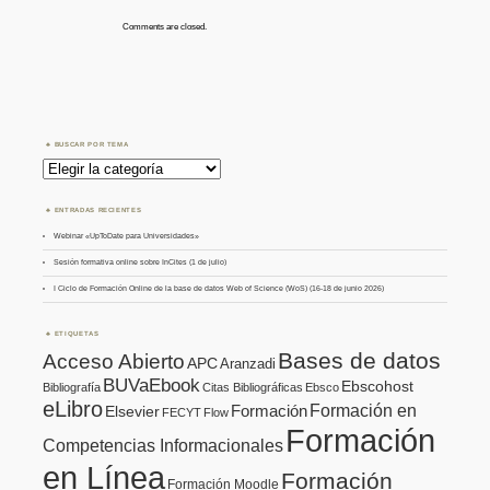
Comments are closed.
BUSCAR POR TEMA
Buscar
por
Tema
ENTRADAS RECIENTES
Webinar «UpToDate para Universidades»
Sesión formativa online sobre InCites (1 de julio)
I Ciclo de Formación Online de la base de datos Web of Science (WoS) (16-18 de junio 2026)
ETIQUETAS
Bases de datos
Acceso Abierto
APC
Aranzadi
BUVaEbook
Ebscohost
Bibliografía
Citas Bibliográficas
Ebsco
eLibro
Formación en
Formación
Elsevier
FECYT
Flow
Formación
Competencias Informacionales
en Línea
Formación
Formación Moodle