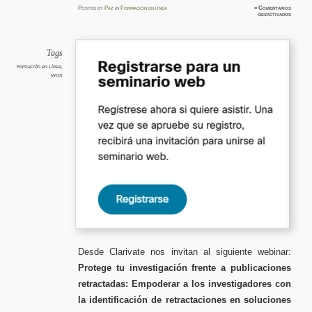
Posted
by
Paz
in
Formación en línea
≈
Comentarios
en
desactivados
Webinar
Proteg
tu
investig
frente
a
Tags
publicac
retract
Formación en Línea
,
Empoder
WOS
a
los
investi
con
la
identifi
de
retract
en
solucio
Clarivat
Desde Clarivate nos invitan al siguiente webinar:
Protege tu investigación frente a publicaciones
retractadas: Empoderar a los investigadores con
la identificación de retractaciones en soluciones