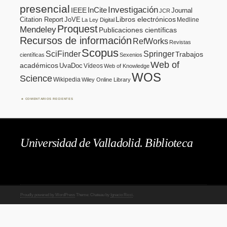
presencial
Investigación
InCite
IEEE
Journal
JCR
Citation Report
JoVE
Libros electrónicos
Medline
La Ley Digital
Proquest
Mendeley
Publicaciones científicas
Recursos de información
RefWorks
Revistas
Scopus
SciFinder
Springer
Trabajos
científicas
Sexenios
Web of
académicos
UvaDoc
Vídeos
Web of Knowledge
WOS
Science
Wikipedia
Wiley Online Library
COMENTARIOS RECIENTES
Universidad de Valladolid. Biblioteca
Proudly powered by WordPress
Theme: Chateau by
Ignacio Ricci
.