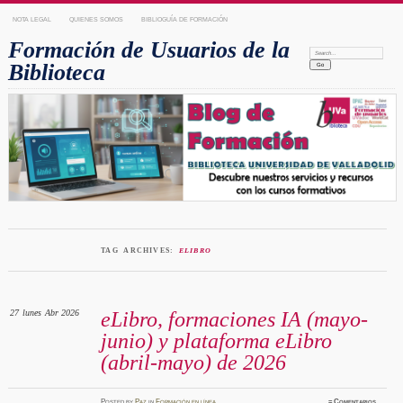
NOTA LEGAL
QUIENES SOMOS
BIBLIOGUÍA DE FORMACIÓN
Formación de Usuarios de la
Search:
Biblioteca
TAG ARCHIVES:
ELIBRO
27
lunes
Abr 2026
eLibro, formaciones IA (mayo-
junio) y plataforma eLibro
(abril-mayo) de 2026
Posted
by
Paz
in
Formación en línea
≈
Comentarios