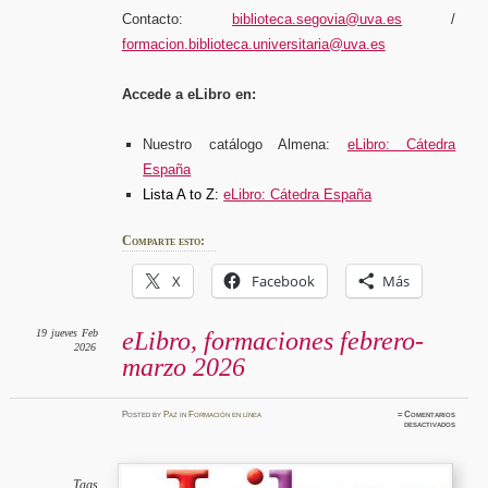
Contacto:
biblioteca.segovia@uva.es
/
formacion.biblioteca.universitaria@uva.es
Accede a eLibro en:
Nuestro catálogo Almena:
eLibro: Cátedra
España
Lista A to Z:
eLibro: Cátedra España
Comparte esto:
X
Facebook
Más
19
jueves
Feb
eLibro, formaciones febrero-
2026
marzo 2026
Posted
by
Paz
in
Formación en línea
≈
Comentarios
en
desactivados
eLibro,
formaci
febrero
marzo
2026
Tags