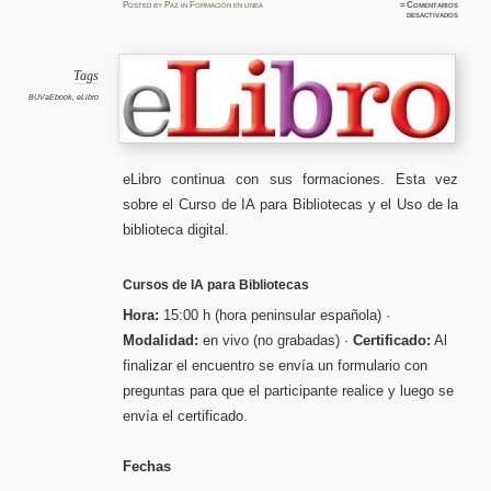
Posted
by
Paz
in
Formación en línea
≈
Comentarios
en
desactivados
eLibro,
formaci
noviemb
2025
Tags
BUVaEbook
,
eLibro
eLibro continua con sus formaciones. Esta vez
sobre el Curso de IA para Bibliotecas y el Uso de la
biblioteca digital.
Cursos de IA para Bibliotecas
Hora:
15:00 h (hora peninsular española) ·
Modalidad:
en vivo (no grabadas) ·
Certificado:
Al
finalizar el encuentro se envía un formulario con
preguntas para que el participante realice y luego se
envía el certificado.
Fechas