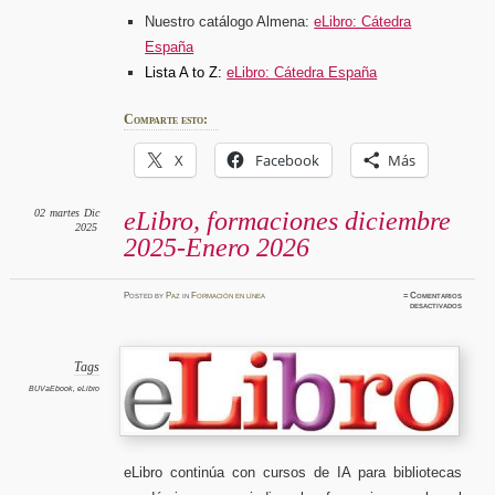
Nuestro catálogo Almena:
eLibro: Cátedra
España
Lista A to Z:
eLibro: Cátedra España
Comparte esto:
X
Facebook
Más
02
martes
Dic
eLibro, formaciones diciembre
2025
2025-Enero 2026
Posted
by
Paz
in
Formación en línea
≈
Comentarios
en
desactivados
eLibro,
formaci
diciembr
2025-
Enero
2026
Tags
BUVaEbook
,
eLibro
eLibro continúa con cursos de IA para bibliotecas