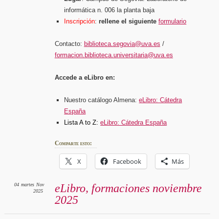
informática n. 006 la planta baja
Inscripción
:
rellene el siguiente
formulario
Contacto:
biblioteca.segovia@uva.es
/
formacion.biblioteca.universitaria@uva.es
Accede a eLibro en:
Nuestro catálogo Almena:
eLibro: Cátedra
España
Lista A to Z:
eLibro: Cátedra España
Comparte esto:
X
Facebook
Más
04
martes
Nov
eLibro, formaciones noviembre
2025
2025