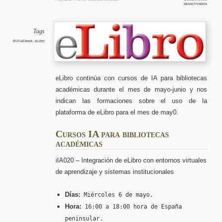
en
desactivados
eLibro,
formaci
IA
(mayo-
junio)
y
Tags
platafo
eLibro
BUVaEbook
,
eLibro
(abril-
mayo)
de
2026
eLibro continúa con cursos de IA para bibliotecas
académicas durante el mes de mayo-junio y nos
indican las formaciones sobre el uso de la
plataforma de eLibro para el mes de may0.
Cursos IA para bibliotecas
académicas
iIA020 – Integración de eLibro con entornos virtuales
de aprendizaje y sistemas institucionales
Días:
Miércoles 6 de mayo.
Hora:
16:00 a 18:00 hora de España
peninsular.