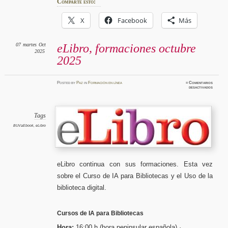
Comparte esto:
X
Facebook
Más
07
martes
Oct
eLibro, formaciones octubre
2025
2025
Posted
by
Paz
in
Formación en línea
≈
Comentarios
en
desactivados
eLibro,
formaci
octubre
2025
Tags
BUVaEbook
,
eLibro
eLibro continua con sus formaciones. Esta vez
sobre el Curso de IA para Bibliotecas y el Uso de la
biblioteca digital.
Cursos de IA para Bibliotecas
Hora:
16:00 h (hora peninsular española) ·