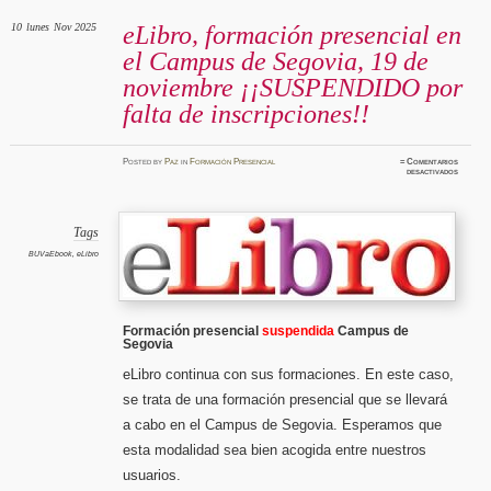
10
lunes
Nov 2025
eLibro, formación presencial en
el Campus de Segovia, 19 de
noviembre ¡¡SUSPENDIDO por
falta de inscripciones!!
Posted
by
Paz
in
Formación Presencial
≈
Comentarios
en
desactivados
eLibro,
formaci
presenci
en
el
Campus
Tags
de
Segovia
BUVaEbook
,
eLibro
19
de
noviemb
¡¡SUSP
por
falta
de
Formación presencial
suspendida
Campus de
inscripc
Segovia
eLibro continua con sus formaciones. En este caso,
se trata de una formación presencial que se llevará
a cabo en el Campus de Segovia. Esperamos que
esta modalidad sea bien acogida entre nuestros
usuarios.