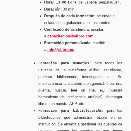
Hora:
13:00 Hora de España peninsular.
Duración:
30 min
Después de cada formación:
se envía el
enlace de la grabación a los asistentes.
Certificado de asistencia:
escribir
a
capacitacion@elibro.com
Formación personalizada:
escribir
a
info@elibro.es
para todos los
Formación para usuarios:
usuarios de la plataforma eLibro: estudiante,
profesor, bibliotecario, investigador, etc. Se
enseña a usar la plataforma en general: crear una
cuenta, buscar, leer on line, eLi (nuestra
herramienta de inteligencia artificial), descargar
libros con nuestra APP, etc.
para los
Formación para bibliotecari@s:
bibliotecarios que administran eLibro en su
institución. Se enseña a gestionar las cuentas de
usuarios, generar los reportes de uso, hacer