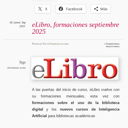
X
Facebook
Más
04
jueves
Sep
eLibro, formaciones septiembre
2025
2025
Posted
by
Paz
in
Formación en línea
≈
Comentarios
en
desactivados
eLibro,
formaci
septiem
2025
Tags
BUVaEbook
,
eLibro
A las puertas del inicio de curso, eLibro vuelve con
su formaciones mensuales, esta vez con
formaciones sobre el uso de la biblioteca
digital
y los
nuevos cursos de Inteligencia
Artificial
para bibliotecas académicas