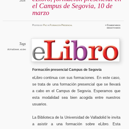
2026
el Campus de Segovia, 10 de
marzo
Posted
by
Paz
in
Formación Presencial
≈
Comentarios
en
desactivados
eLibro,
formaci
presenci
en
el
Campus
Tags
de
Segovia
BUVaEbook
,
eLibro
10
de
marzo
Formación presencial Campus de Segovia
eLibro continua con sus formaciones. En este caso,
se trata de una formación presencial que se llevará
a cabo en el Campus de Segovia. Esperamos que
esta modalidad sea bien acogida entre nuestros
usuarios.
La Biblioteca de la Universidad de Valladolid le invita
a asistir a una formación sobre eLibro. Esta