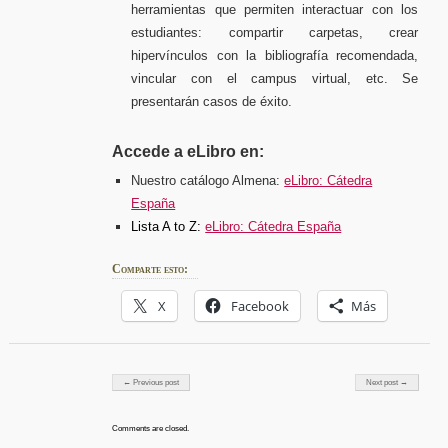
herramientas que permiten interactuar con los
estudiantes: compartir carpetas, crear
hipervínculos con la bibliografía recomendada,
vincular con el campus virtual, etc. Se
presentarán casos de éxito.
Accede a eLibro en:
Nuestro catálogo Almena:
eLibro: Cátedra
España
Lista A to Z:
eLibro: Cátedra España
Comparte esto:
X
Facebook
Más
Post navigation
← Previous post
Next post →
Comments are closed.