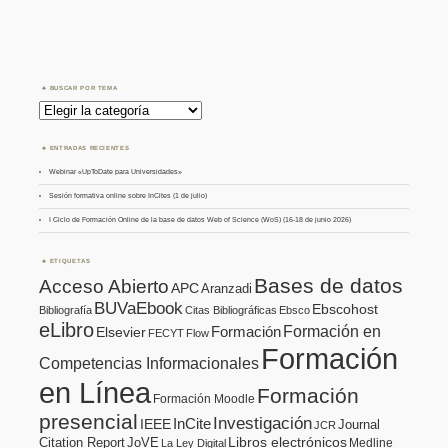
BUSCAR POR TEMA
Buscar
por
Tema
ENTRADAS RECIENTES
Webinar «UpToDate para Universidades»
Sesión formativa online sobre InCites (1 de julio)
I Ciclo de Formación Online de la base de datos Web of Science (WoS) (16-18 de junio 2026)
ETIQUETAS
Bases de datos
Acceso Abierto
APC
Aranzadi
BUVaEbook
Ebscohost
Bibliografía
Citas Bibliográficas
Ebsco
eLibro
Formación en
Formación
Elsevier
FECYT
Flow
Formación
Competencias Informacionales
en Línea
Formación
Formación Moodle
presencial
Investigación
InCite
IEEE
Journal
JCR
Citation Report
JoVE
Libros electrónicos
Medline
La Ley Digital