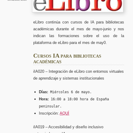
(abril-
mayo)
de
2026
eLibro continúa con cursos de IA para bibliotecas
académicas durante el mes de mayo-junio y nos
indican las formaciones sobre el uso de la
plataforma de eLibro para el mes de may0.
Cursos IA para bibliotecas
académicas
iIA020 – Integración de eLibro con entornos virtuales
de aprendizaje y sistemas institucionales
Días:
Miércoles 6 de mayo.
Hora:
16:00 a 18:00 hora de España
peninsular.
Inscripción:
AQUÍ
iIA019 – Accesibilidad y diseño inclusivo