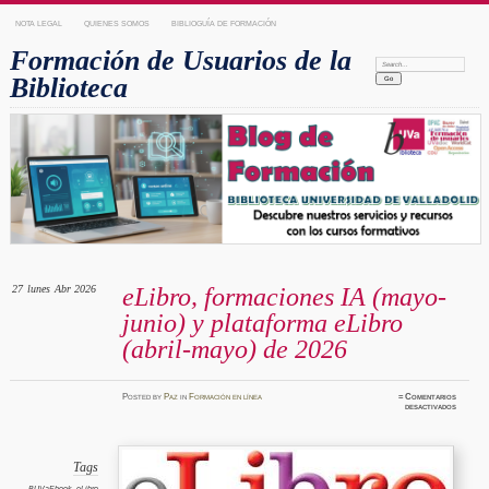
NOTA LEGAL
QUIENES SOMOS
BIBLIOGUÍA DE FORMACIÓN
Formación de Usuarios de la
Search:
Biblioteca
27
lunes
Abr 2026
eLibro, formaciones IA (mayo-
junio) y plataforma eLibro
(abril-mayo) de 2026
Posted
by
Paz
in
Formación en línea
≈
Comentarios
en
desactivados
eLibro,
formaci
IA
(mayo-
junio)
y
Tags
platafo
eLibro
BUVaEbook
,
eLibro