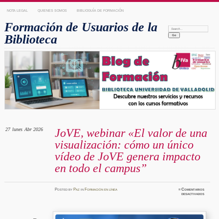
NOTA LEGAL
QUIENES SOMOS
BIBLIOGUÍA DE FORMACIÓN
Formación de Usuarios de la
Search:
Biblioteca
27
lunes
Abr 2026
JoVE, webinar «El valor de una
visualización: cómo un único
vídeo de JoVE genera impacto
en todo el campus”
Posted
by
Paz
in
Formación en línea
≈
Comentarios
en
desactivados
JoVE,
webinar
«El
valor
de