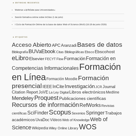
ENTRADAS RECIENTES
Webinar «UpToDate para Universidades»
Sesión formativa online sobre InCites (1 de julio)
I Ciclo de Formación Online de la base de datos Web of Science (WoS) (16-18 de junio 2026)
ETIQUETAS
Bases de datos
Acceso Abierto
APC
Aranzadi
BUVaEbook
Ebscohost
Bibliografía
Citas Bibliográficas
Ebsco
eLibro
Formación en
Formación
Elsevier
FECYT
Flow
Formación
Competencias Informacionales
en Línea
Formación
Formación Moodle
presencial
Investigación
InCite
IEEE
Journal
JCR
Citation Report
JoVE
Libros electrónicos
Medline
La Ley Digital
Proquest
Mendeley
Publicaciones científicas
Recursos de información
RefWorks
Revistas
Scopus
SciFinder
Springer
Trabajos
científicas
Sexenios
Web of
académicos
UvaDoc
Vídeos
Web of Knowledge
WOS
Science
Wikipedia
Wiley Online Library