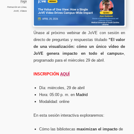
una
Tags
visualiz
cómo
Formación en Línea
,
un
JoVE
,
Vídeos
único
vídeo
de
JoVE
genera
impacto
en
todo
Únase al próximo webinar de JoVE con sesión en
el
campus”
directo de preguntas y respuestas titulado
“El valor
de una visualización: cómo un único vídeo de
JoVE genera impacto en todo el campus»
,
programado para el miércoles 29 de abril.
INSCRIPCIÓN
AQUÍ
Día: miércoles, 29 de abril
Hora: 05:00 p. m. en
Madrid
Modalidad: online
En esta sesión interactiva exploraremos:
Cómo las bibliotecas
maximizan el impacto
de