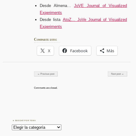
Desde Almena…
JoVE Journal of Visualized
Experiments
Desde lista
AtoZ… JoVe Journal of Visualized
Experiments
Comparte esto:
X
Facebook
Más
Post navigation
← Previous post
Next post →
Comments are closed.
BUSCAR POR TEMA
Buscar
por
Tema