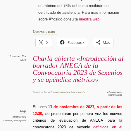
un mínimo del 75% del curso recibirán un
certificado de asistencia. Para más información
sobre #Yosigo consulta
nuestra web
.
Comparte esto:
X
Facebook
Más
10
viernes
Nov
Charla abierta «Introducción al
2023
borrador ANECA de la
Convocatoria 2023 de Sexenios
y su apéndice métrico»
Posted
by
Paz
in
Formación en línea
,
Investigación
≈
Comentarios
en
desactivados
Charla
abierta
«Introd
al
El lunes
13 de noviembre de 2023, a partir de las
borrado
ANECA
Tags
12:30,
se presentarán por primera vez los nuevos
de
la
Acreditación y
Convoca
criterios de evaluación de ANECA para la
Sexenios
,
Investigación
2023
de
convocatoria 2023 de sexenio
definidos en el
Sexenio
y