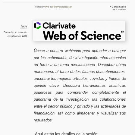
Posted
by
Paz
in
Formación en línea
≈
Comentarios
en
desactivados
Explora
analiza
y
mantent
por
delante
Tags
Mapean
el
Formación en Línea
,
IA
,
panoram
Investigación
,
WOS
d
investig
alreded
de
su
tópico.
Únase a nuestro webinario para aprender a navegar
Webinar
mayo
por las actividades de investigación internacionales
2025
en torno a un tema revolucionario. Descubra cómo
mantenerse al tanto de los últimos descubrimientos,
encontrar los mejores artículos, revistas y líderes de
opinión clave. Descubra herramientas analíticas
poderosas para comprender completamente el
panorama de la investigación, las colaboraciones
entre el sector público y privado y las actividades de
financiación, así como almacenar y visualizar sus
resultados
Aquí están los detalles de la sesión: