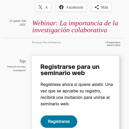
X
Facebook
Más
13
jueves
Feb
Webinar: La importancia de la
2025
investigación colaborativa
Posted
by
Paz
in
Formación
≈
Comentarios
en
desactivados
Webinar
La
importan
de
la
investig
Tags
colabor
Formación en Línea
,
Investigación