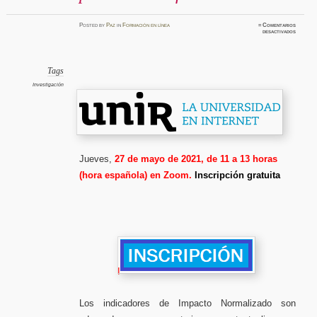
Posted
by
Paz
in
Formación en línea
≈
Comentarios
en
desactivados
Seminar
gratuit
«Indicad
de
impacto
normali
Tags
origen,
cálculo
Investigación
limitaci
y
aplicaci
a
la
política
científi
Jueves,
27 de mayo de 2021, de 11 a 13 horas
(hora española) en Zoom.
Inscripción gratuita
I
Los indicadores de Impacto Normalizado son