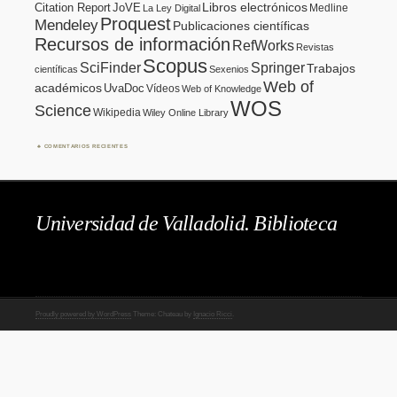
Citation Report
JoVE
Libros electrónicos
Medline
La Ley Digital
Proquest
Mendeley
Publicaciones científicas
Recursos de información
RefWorks
Revistas
Scopus
SciFinder
Springer
Trabajos
científicas
Sexenios
Web of
académicos
UvaDoc
Vídeos
Web of Knowledge
WOS
Science
Wikipedia
Wiley Online Library
COMENTARIOS RECIENTES
Universidad de Valladolid. Biblioteca
Proudly powered by WordPress
Theme: Chateau by
Ignacio Ricci
.