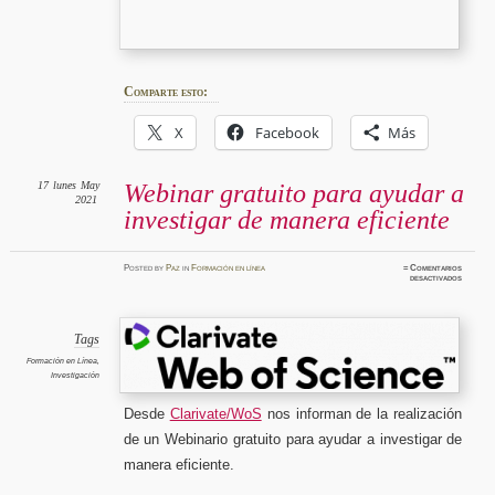
Comparte esto:
X
Facebook
Más
17
lunes
May
Webinar gratuito para ayudar a
2021
investigar de manera eficiente
Posted
by
Paz
in
Formación en línea
≈
Comentarios
en
desactivados
Webinar
gratuit
para
ayudar
a
investig
Tags
de
manera
Formación en Línea
,
eficient
Investigación
Desde
Clarivate/WoS
nos informan de la realización
de un Webinario gratuito para ayudar a investigar de
manera eficiente.