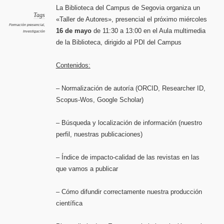
autores
en
La Biblioteca del Campus de Segovia organiza un
la
Bibliot
Tags
«Taller de Autores», presencial el próximo miércoles
del
Campus
Formación presencial
,
de
16 de mayo
de 11:30 a 13:00 en el Aula multimedia
Investigación
Segovia
de la Biblioteca, dirigido al PDI del Campus
Contenidos:
– Normalización de autoría (ORCID, Researcher ID,
Scopus-Wos, Google Scholar)
– Búsqueda y localización de información (nuestro
perfil, nuestras publicaciones)
– Índice de impacto-calidad de las revistas en las
que vamos a publicar
– Cómo difundir correctamente nuestra producción
científica