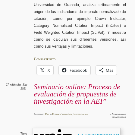
Universidad de Granada, analiza críticamente el
origen de los indicadores de impacto normalizado de
citación, como por ejemplo Crown Indicator,
Category Normalized Citation Impact (InCites) o
Field Weighted Citation Impact (SciVal). Y muestra
cómo se calculan sus diferentes versiones, así
como sus ventajas y limitaciones.
Comparte esto:
X
Facebook
Más
27
miércoles
Ene
Seminario online: Proceso de
2021
evaluación de propuestas de
investigación en la AEI”
Posted
by
Paz
in
Formación en línea
,
Investigación
≈
Comentarios
en
desactivados
Seminar
online:
Proces
de
evaluac
de
Tags