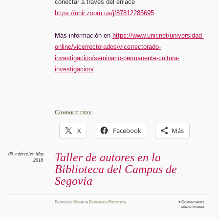
conectar a través del enlace
https://unir.zoom.us/j/87812285695
Más información en
https://www.unir.net/universidad-
online/vicerrectorados/vicerrectorado-
investigacion/seminario-permanente-cultura-
investigacion/
Comparte esto:
X
Facebook
Más
09
miércoles
May
Taller de autores en la
2018
Biblioteca del Campus de
Segovia
Posted
by
César
in
Formación Presencial
≈
Comentarios
en
desactivados
Taller
de