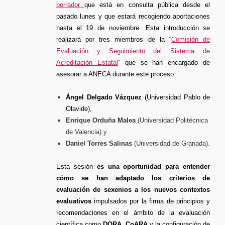
su
borrador
que está en consulta pública desde el
apéndice
métrico
pasado lunes y que estará recogiendo aportaciones
hasta el 19 de noviembre. Esta introducción se
realizará por tres miembros de la “
Comisión de
Evaluación y Seguimiento del Sistema de
Acreditación Estatal
” que se han encargado de
asesorar a ANECA durante este proceso:
Ángel Delgado Vázquez
(Universidad Pablo de
Olavide),
Enrique Orduña Malea
(Universidad Politécnica
de Valencia) y
Daniel Torres Salinas
(Universidad de Granada).
Esta sesión
es una oportunidad para entender
cómo se han adaptado los criterios de
evaluación de sexenios a los nuevos contextos
evaluativos
impulsados por la firma de principios y
recomendaciones en el ámbito de la evaluación
científica como
DORA
,
CoARA
y la configuración de