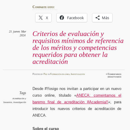
Comparte esto:
X
Facebook
Más
21
jueves
Mar
Criterios de evaluación y
2024
requisitos mínimos de referencia
de los méritos y competencias
requeridos para obtener la
acreditación
Posted
by
Paz
in
Formación en línea
,
Investigación
≈
Comentarios
en
desactivados
Criteri
de
evaluac
y
Desde #Yosigo nos invitan a participar en un nuevo
requisit
mínimos
Tags
curso online, titulado «
ANECA: comentamos el
de
referenc
Acreditación y
de
baremo final de acreditación #Academia!!
«, para
Sexenios
,
Investigación
los
méritos
introducir los nuevos criterios de acreditación de
y
compete
requeri
ANECA.
para
obtener
la
acredita
Sobre el curso