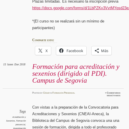
Plazas limitadas. Es necesario la inscripción previa
https://docs.google.com/forms/d/1LbPZKv3VvtMYpsd
*(El curso no se realizará sin un mínimo de
participantes)
Comparte esto:
X
Facebook
Más
15
lunes
Ene 2018
Formación para acreditación y
sexenios (dirigido al PDI).
Campus de Segovia
Posted
by
César
in
Formación Presencial
≈
Comentarios
en
desactivados
Formaci
para
acredita
y
Con vistas a la preparación de la Convocatoria para
sexenio
(dirigid
Tags
Acreditaciones y Sexenios (CNEAI-Aneca), la
al
PDI).
Acreditación y
Campus
Biblioteca del Campus de Segovia convoca una una
Sexenios
,
Formación
de
Segovia
presencial
,
sesión de formación, dirigida a todo el profesorado
Investigación