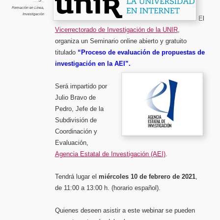
propues
de
Formación en Línea
,
investig
Investigación
en
El
la
AEI”
Vicerrectorado de Investigación de la UNIR
,
organiza un
Seminario
online abierto
y gratuito
titulado
“Proceso de evaluación de propuestas de
investigación en la AEI”.
Será impartido por
Julio Bravo de
Pedro, Jefe de la
Subdivisión de
Coordinación y
Evaluación,
Agencia Estatal de Investigación (AEI)
.
Tendrá lugar el
miércoles 10 de febrero de 2021
,
de 11:00 a 13:00 h. (horario español).
Quienes deseen asistir a este webinar se pueden