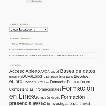
← Older posts
BUSCAR POR TEMA
Buscar
por
Tema
ENTRADAS RECIENTES
Webinar «UpToDate para Universidades»
Sesión formativa online sobre InCites (1 de julio)
I Ciclo de Formación Online de la base de datos Web of Science (WoS) (16-18 de junio 2026)
ETIQUETAS
Bases de datos
Acceso Abierto
APC
Aranzadi
BUVaEbook
Ebscohost
Bibliografía
Citas Bibliográficas
Ebsco
eLibro
Formación en
Formación
Elsevier
FECYT
Flow
Formación
Competencias Informacionales
en Línea
Formación
Formación Moodle
presencial
Investigación
InCite
IEEE
Journal
JCR