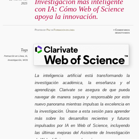
Investigación más inteligente
2025
con IA: Cómo Web of Science
apoya la innovación.
Posted
by
Paz
in
Formación en línea
≈
Comentarios
en
desactivados
Investig
más
intelige
con
IA:
Cómo
Tags
Web
of
Formación en Línea
,
IA
,
Science
Investigación
,
WOS
apoya
la
innovaci
La inteligencia artificial está transformando la
investigación académica, la enseñanza y el
aprendizaje. Clarivate se asegura de que pueda
navegar de manera segura y responsable por este
nuevo panorama mientras impulsas la excelencia en
la investigación. Únase a esta sesión para aprender
más sobre los desarrollos recientes y futuros
impulsados por IA en Web of Science, incluyendo
las últimas mejoras del Asistente de Investigación