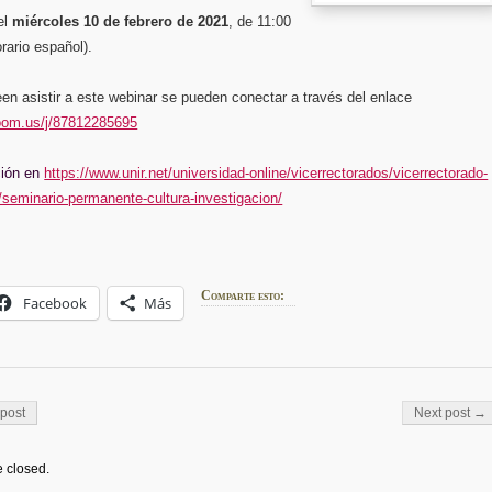
el
miércoles 10 de febrero de 2021
, de 11:00
orario español).
n asistir a este webinar se pueden conectar a través del enlace
zoom.us/j/87812285695
ción en
https://www.unir.net/universidad-online/vicerrectorados/vicerrectorado-
/seminario-permanente-cultura-investigacion/
Comparte esto:
Facebook
Más
on
post
Next post →
 closed.