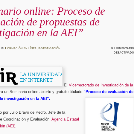
ario online: Proceso de
ación de propuestas de
tigación en la AEI”
z
in
Formación en línea
,
Investigación
≈
Comentario
desactivado
El
Vicerrectorado de Investigación de la
iza un
Seminario
online abierto
y gratuito titulado
“Proceso de evaluación de
e investigación en la AEI”.
o por Julio Bravo de Pedro, Jefe de la
de Coordinación y Evaluación,
Agencia Estatal
ión (AEI)
.