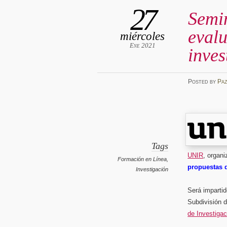
27
Semin
evalu
miércoles
Ene 2021
inves
Posted
by
Pa
Tags
UNIR
, organ
Formación en Línea
,
propuestas d
Investigación
Será impartid
Subdivisión 
de Investigac