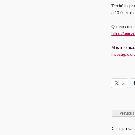
Tendrá lugar 
a 13:00 h. (h
Quienes desee
https://unir.
Más informa
investigacion
X
Post navigati
← Previous 
Comments are