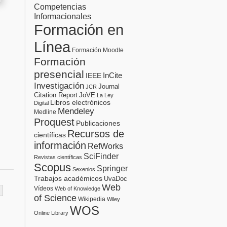
Competencias
Informacionales
Formación en
Línea
Formación Moodle
Formación
presencial
InCite
IEEE
Investigación
Journal
JCR
Citation Report
JoVE
La Ley
Libros electrónicos
Digital
Mendeley
Medline
Proquest
Publicaciones
Recursos de
científicas
información
RefWorks
SciFinder
Revistas científicas
Scopus
Springer
Sexenios
Trabajos académicos
UvaDoc
Web
Vídeos
Web of Knowledge
of Science
Wikipedia
Wiley
WOS
Online Library