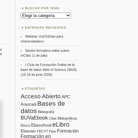
BUSCAR POR TEMA
Buscar
por
Tema
ENTRADAS RECIENTES
Webinar «UpToDate para
Universidades»
s
Sesión formativa online sobre
en
s
InCites (1 de julio)
Seminario
online:
I Ciclo de Formación Online de la
Proceso
base de datos Web of Science (WoS)
de
(16-18 de junio 2026)
evaluación
de
propuestas
de
ETIQUETAS
investigación
Acceso Abierto
APC
en
la
Bases de
Aranzadi
AEI”
datos
Bibliografía
BUVaEbook
Citas Bibliográficas
eLibro
Ebscohost
Ebsco
Formación
Elsevier
FECYT
Flow
Formación en