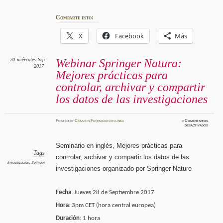
Comparte esto:
X
Facebook
Más
20
miércoles
Sep
Webinar Springer Natura:
2017
Mejores prácticas para
controlar, archivar y compartir
los datos de las investigaciones
Posted
by
César
in
Formación en línea
≈
Comentarios
en
desactivados
Webinar
Springe
Natura:
Mejore
Seminario en inglés, Mejores prácticas para
práctica
para
Tags
controlar, archivar y compartir los datos de las
control
archivar
Investigación
,
Springer
y
investigaciones organizado por Springer Nature
compart
los
datos
de
las
Fecha
: Jueves 28 de Septiembre 2017
investig
Hora
: 3pm CET (hora central europea)
Duración
: 1 hora