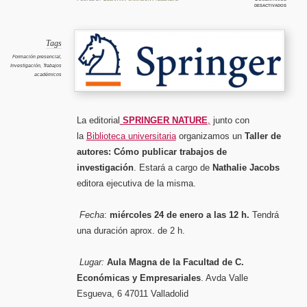
en
desactivados
Taller
de
autores
SPRING
Cómo
publicar
Tags
trabajo
de
Formación presencial
,
investig
Investigación
,
Trabajos
académicos
La editorial
SPRINGER NATURE
,
junto con
la
Biblioteca universitaria
organizamos un
Taller de
autores: Cómo publicar trabajos de
investigación
. Estará a cargo de
Nathalie Jacobs
editora ejecutiva de la misma.
Fecha
:
miércoles 24 de enero a las 12 h.
Tendrá
una duración aprox. de 2 h.
Lugar:
Aula Magna de la Facultad de C.
Económicas y Empresariales
. Avda Valle
Esgueva, 6 47011 Valladolid