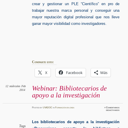
crear y gestionar un PLE “Científico” en pro de
trabajar nuestra marca personal y conseguir una
mayor reputación digital profesional que nos lleve
ganar mayor visibilidad como investigadores.
Comparte esto:
X
Facebook
Más
12
miércoles
Feb
Webinar: Bibliotecarios de
2014
apoyo a la investigación
Posted
by
UVADOC
in
Formación en línea
≈
Comentarios
en
desactivados
Webinar
Bibliot
de
apoyo
Los bibliotecarios de apoyo a la investigación
a
la
Tags
investig