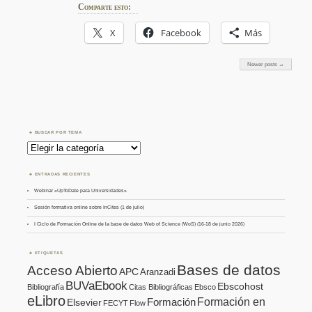
Comparte esto:
X
Facebook
Más
Newer posts →
BUSCAR POR TEMA
Buscar
por
Tema
ENTRADAS RECIENTES
Webinar «UpToDate para Universidades»
Sesión formativa online sobre InCites (1 de julio)
I Ciclo de Formación Online de la base de datos Web of Science (WoS) (16-18 de junio 2026)
ETIQUETAS
Bases de datos
Acceso Abierto
APC
Aranzadi
BUVaEbook
Ebscohost
Bibliografía
Citas Bibliográficas
Ebsco
eLibro
Formación en
Formación
Elsevier
FECYT
Flow