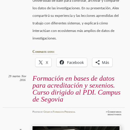
Universidad de Bath para controlar, archivar y compartir
los datos de las investigaciones. En su presentación, Alex
compartirá su experiencia y las lecciones aprendidas del
trabajo con diferentes sistemas, y explicará cómo
interactúan con ecosistemas más amplios de datos de
investigaciones.
Comparte esto:
X
Facebook
Más
29
martes
Nov
Formación en bases de datos
2016
para acreditación y sexenios.
Curso dirigido al PDI. Campus
de Segovia
Posted
by
César
in
Formación Presencial
≈
Comentarios
en
desactivados
Formaci
en
bases
de
datos
para