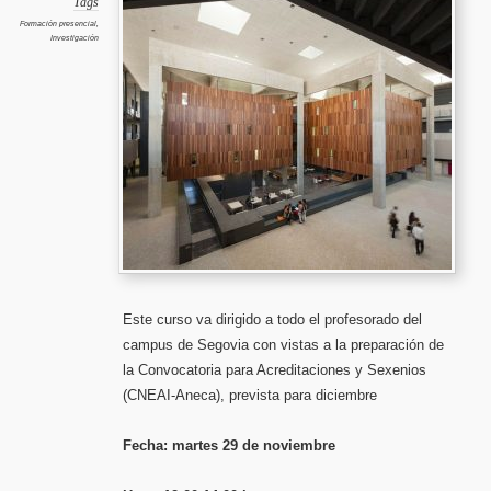
Tags
acredita
y
Formación presencial
,
sexenios
Investigación
Curso
dirigido
al
PDI.
Campus
de
Segovia
Este curso va dirigido a todo el profesorado del
campus de Segovia con vistas a la preparación de
la Convocatoria para Acreditaciones y Sexenios
(CNEAI-Aneca), prevista para diciembre
Fecha: martes 29 de noviembre