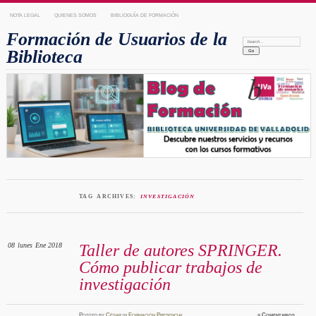
NOTA LEGAL
QUIENES SOMOS
BIBLIOGUÍA DE FORMACIÓN
Formación de Usuarios de la
Search:
Biblioteca
TAG ARCHIVES:
INVESTIGACIÓN
08
lunes
Ene 2018
Taller de autores SPRINGER.
Cómo publicar trabajos de
investigación
Posted
by
César
in
Formación Presencial
≈
Comentarios