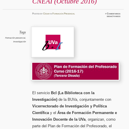
CNEAI (Octubre 2016)
Posted
by
César
in
Formación Presencial
≈
Comentarios
en
desactivados
Cómo
prepara
las
solicitu
de
sexenio
Tags
de
investig
Formación presencial
,
CNEAI
Investigación
(Octubr
2016)
El servicio
BcI (La Biblioteca con la
Investigación)
de la BUVa, conjuntamente con
Vicerrectorado de Investigación y Política
Científica
y el
Área de Formación Permanente e
Innovación Docente de la UVa
, organizan, como
parte del Plan de Formación del Profesorado, el