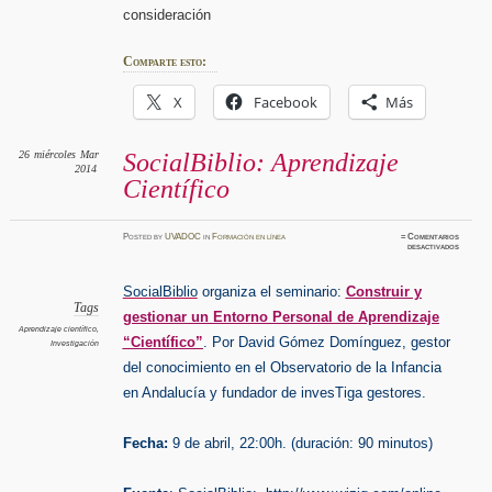
consideración
Comparte esto:
X
Facebook
Más
26
miércoles
Mar
SocialBiblio: Aprendizaje
2014
Científico
Posted
by
UVADOC
in
Formación en línea
≈
Comentarios
en
desactivados
SocialB
Aprendi
Científi
SocialBiblio
organiza el seminario:
Construir y
Tags
gestionar un Entorno Personal de Aprendizaje
Aprendizaje científico
,
“Científico”
. Por David Gómez Domínguez, gestor
Investigación
del conocimiento en el Observatorio de la Infancia
en Andalucía y fundador de invesTiga gestores.
Fecha:
9 de abril, 22:00h. (duración: 90 minutos)