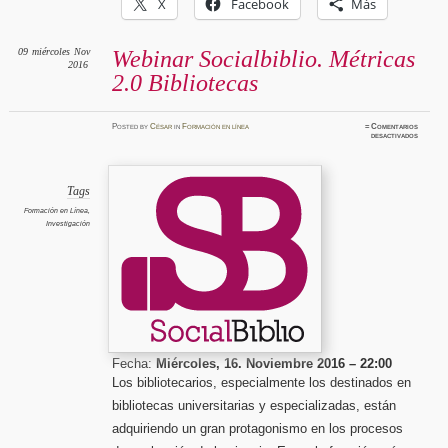
X
Facebook
Más
09
miércoles
Nov
Webinar Socialbiblio. Métricas
2016
2.0 Bibliotecas
Posted
by
César
in
Formación en línea
≈
Comentarios
en
desactivados
Webinar
Socialbi
Métrica
2.0
Bibliot
Tags
Formación en Línea
,
Investigación
Fecha:
Miércoles, 16. Noviembre 2016 – 22:00
Los bibliotecarios, especialmente los destinados en
bibliotecas universitarias y especializadas, están
adquiriendo un gran protagonismo en los procesos