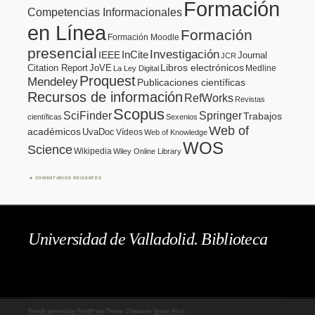
Formación
Competencias Informacionales
en Línea
Formación
Formación Moodle
presencial
Investigación
InCite
IEEE
Journal
JCR
Citation Report
JoVE
Libros electrónicos
Medline
La Ley Digital
Proquest
Mendeley
Publicaciones científicas
Recursos de información
RefWorks
Revistas
Scopus
SciFinder
Springer
Trabajos
científicas
Sexenios
Web of
académicos
UvaDoc
Vídeos
Web of Knowledge
WOS
Science
Wikipedia
Wiley Online Library
COMENTARIOS RECIENTES
Universidad de Valladolid. Biblioteca
Proudly powered by WordPress
Theme: Chateau by
Ignacio Ricci
.