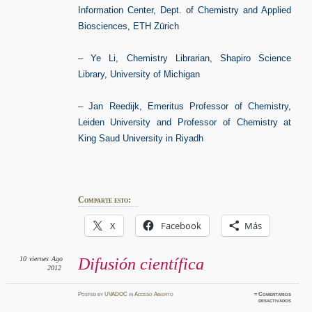
Information Center, Dept. of Chemistry and Applied
Biosciences, ETH Zürich
– Ye Li, Chemistry Librarian, Shapiro Science
Library, University of Michigan
– Jan Reedijk, Emeritus Professor of Chemistry,
Leiden University and Professor of Chemistry at
King Saud University in Riyadh
Comparte esto:
X
Facebook
Más
10
viernes
Ago
Difusión científica
2012
Posted
by
UVADOC
in
Acceso Abierto
≈
Comentarios
en
desactivados
Difusió