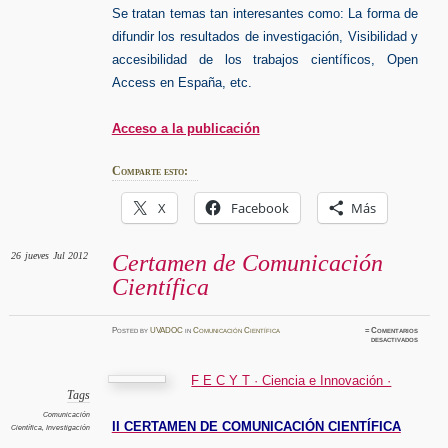
Se tratan temas tan interesantes como: La forma de
difundir los resultados de investigación, Visibilidad y
accesibilidad de los trabajos científicos, Open
Access en España, etc.
Acceso a la publicación
Comparte esto:
X
Facebook
Más
26
jueves
Jul 2012
Certamen de Comunicación
Científica
Posted
by
UVADOC
in
Comunicación Científica
≈
Comentarios
en
desactivados
Certame
de
Comunic
Científi
F E C Y T · Ciencia e Innovación ·
Tags
Comunicación
II CERTAMEN DE COMUNICACIÓN CIENTÍFICA
Científica
,
Investigación