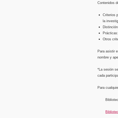
Contenidos d
Criterios 
la investi
Distinción
Prácticas
Otros cri
Para asistir 
nombre y apel
*La sesión se
cada particip
Para cualquie
Bibliot
Bibliot