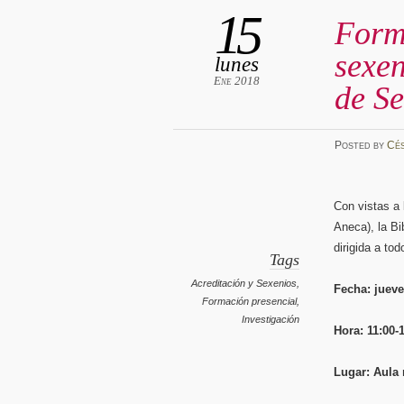
15
Form
sexen
lunes
Ene 2018
de S
Posted
by
Cé
Con vistas a
Aneca), la B
dirigida a to
Tags
Acreditación y Sexenios
,
Fecha: jueve
Formación presencial
,
Investigación
Hora: 11:00-
Lugar: Aula 