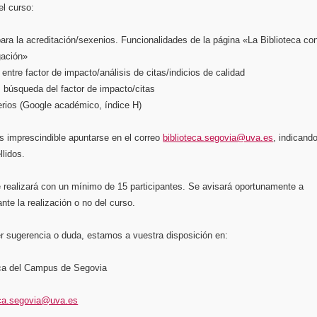
el curso:
para la acreditación/sexenios. Funcionalidades de la página «La Biblioteca co
gación»
 entre factor de impacto/análisis de citas/indicios de calidad
: búsqueda del factor de impacto/citas
terios (Google académico, índice H)
es imprescindible apuntarse en el correo
biblioteca.segovia@uva.es
, indicand
lidos.
 realizará con un mínimo de 15 participantes. Se avisará oportunamente a
ante la realización o no del curso.
r sugerencia o duda, estamos a vuestra disposición en:
eca del Campus de Segovia
eca.segovia@uva.es