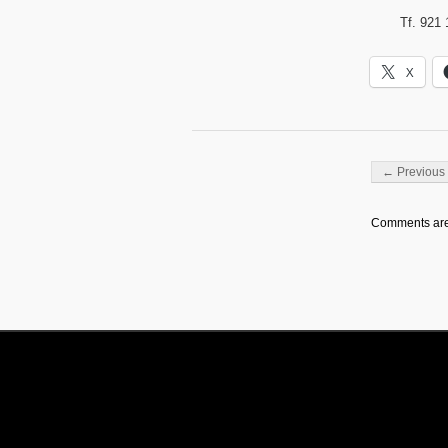
Tf. 921 
X
Post navigati
← Previous 
Comments are