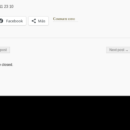
11 23 10
Comparte esto:
Facebook
Más
on
post
Next post →
 closed.