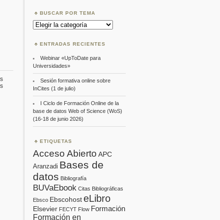
BUSCAR POR TEMA
Buscar
por
Tema
ENTRADAS RECIENTES
Webinar «UpToDate para
Universidades»
s
Sesión formativa online sobre
en
s
InCites (1 de julio)
Formación
para
I Ciclo de Formación Online de la
acreditación
base de datos Web of Science (WoS)
y
(16-18 de junio 2026)
sexenios
(dirigido
al
PDI).
ETIQUETAS
Campus
Acceso Abierto
APC
de
Segovia
Bases de
Aranzadi
datos
Bibliografía
BUVaEbook
Citas Bibliográficas
eLibro
Ebscohost
Ebsco
Formación
Elsevier
FECYT
Flow
Formación en