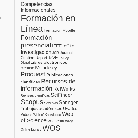
Competencias
Informacionales
Formación en
n
Línea
Formación Moodle
Formación
presencial
InCite
IEEE
Investigación
Journal
JCR
Citation Report
JoVE
La Ley
o
Libros electrónicos
Digital
Mendeley
Medline
Proquest
Publicaciones
Recursos de
científicas
información
RefWorks
SciFinder
Revistas científicas
Scopus
Springer
Sexenios
Trabajos académicos
UvaDoc
Web
Vídeos
Web of Knowledge
of Science
Wikipedia
Wiley
WOS
Online Library