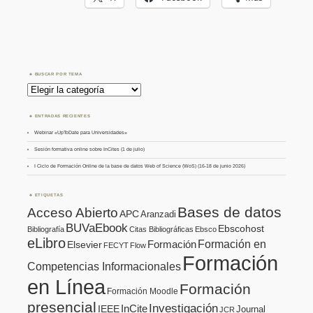
BUSCAR POR TEMA
Buscar
por
Tema
ENTRADAS RECIENTES
Webinar «UpToDate para Universidades»
Sesión formativa online sobre InCites (1 de julio)
I Ciclo de Formación Online de la base de datos Web of Science (WoS) (16-18 de junio 2026)
ETIQUETAS
Bases de datos
Acceso Abierto
APC
Aranzadi
BUVaEbook
Ebscohost
Bibliografía
Citas Bibliográficas
Ebsco
eLibro
Formación en
Formación
Elsevier
FECYT
Flow
Formación
Competencias Informacionales
en Línea
Formación
Formación Moodle
presencial
Investigación
InCite
IEEE
Journal
JCR