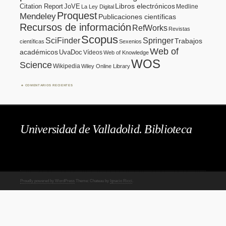
Citation Report
JoVE
Libros electrónicos
Medline
La Ley Digital
Proquest
Mendeley
Publicaciones científicas
Recursos de información
RefWorks
Revistas
Scopus
SciFinder
Springer
Trabajos
científicas
Sexenios
Web of
académicos
UvaDoc
Vídeos
Web of Knowledge
WOS
Science
Wikipedia
Wiley Online Library
COMENTARIOS RECIENTES
Universidad de Valladolid. Biblioteca
Proudly powered by WordPress
Theme: Chateau by
Ignacio Ricci
.