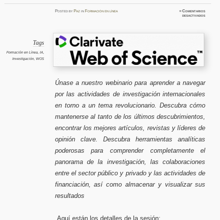
Posted
by
Paz
in
Formación en línea
≈
Comentarios
en
desactivados
Explora
analiza
y
mantent
por
delante
Tags
Mapean
el
Formación en Línea
,
IA
,
panoram
Investigación
,
WOS
d
investig
alreded
de
su
tópico.
Únase a nuestro webinario para aprender a navegar
Webinar
mayo
por las actividades de investigación internacionales
2025
en torno a un tema revolucionario. Descubra cómo
mantenerse al tanto de los últimos descubrimientos,
encontrar los mejores artículos, revistas y líderes de
opinión clave. Descubra herramientas analíticas
poderosas para comprender completamente el
panorama de la investigación, las colaboraciones
entre el sector público y privado y las actividades de
financiación, así como almacenar y visualizar sus
resultados
Aquí están los detalles de la sesión: