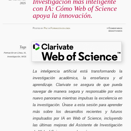
Investigación más inteligente
2025
con IA: Cómo Web of Science
apoya la innovación.
Posted
by
Paz
in
Formación en línea
≈
Comentarios
en
desactivados
Investig
más
intelige
con
IA:
Cómo
Tags
Web
of
Formación en Línea
,
IA
,
Science
Investigación
,
WOS
apoya
la
innovaci
La inteligencia artificial está transformando la
investigación académica, la enseñanza y el
aprendizaje. Clarivate se asegura de que pueda
navegar de manera segura y responsable por este
nuevo panorama mientras impulsas la excelencia en
la investigación. Únase a esta sesión para aprender
más sobre los desarrollos recientes y futuros
impulsados por IA en Web of Science, incluyendo
las últimas mejoras del Asistente de Investigación