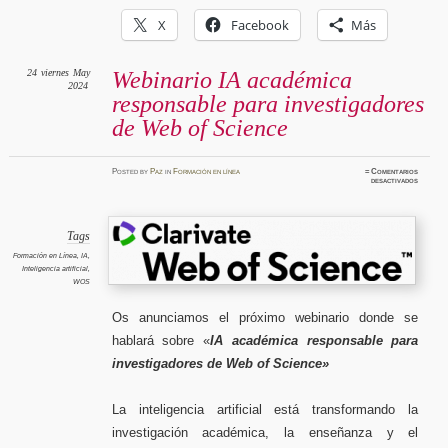
X
Facebook
Más
24
viernes
May
Webinario IA académica
2024
responsable para investigadores
de Web of Science
Posted
by
Paz
in
Formación en línea
≈
Comentarios
en
desactivados
Webinar
IA
académi
respons
para
investi
Tags
de
Web
Formación en Línea
,
IA
,
of
Inteligencia artificial
,
Science
WOS
Os anunciamos el próximo webinario donde se
hablará sobre «
IA académica responsable para
investigadores de Web of Science»
La inteligencia artificial está transformando la
investigación académica, la enseñanza y el