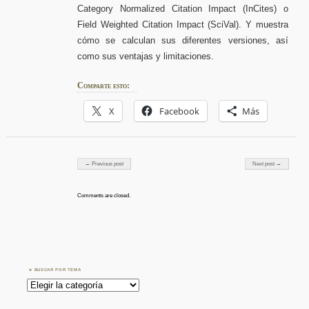
Category Normalized Citation Impact (InCites) o
Field Weighted Citation Impact (SciVal). Y muestra
cómo se calculan sus diferentes versiones, así
como sus ventajas y limitaciones.
Comparte esto:
X
Facebook
Más
Post navigation
← Previous post
Next post →
Comments are closed.
BUSCAR POR TEMA
Buscar
por
Tema