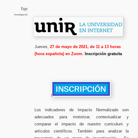
de
impacto
normali
Tags
origen,
cálculo
Investigación
limitaci
y
aplicaci
a
la
política
científi
Jueves,
27 de mayo de 2021, de 11 a 13 horas
(hora española) en Zoom.
Inscripción gratuita
I
Los indicadores de Impacto Normalizado son
adecuados para motorizar, contextualizar y
comparar el impacto de nuestro curriculum y
artículos científicos. También para analizar la