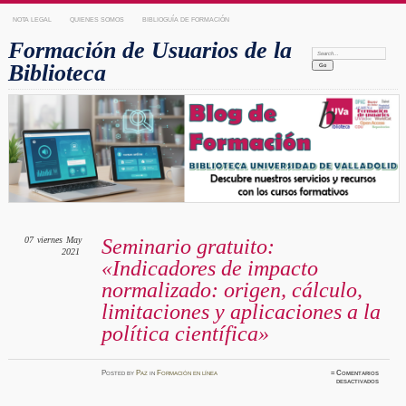
NOTA LEGAL
QUIENES SOMOS
BIBLIOGUÍA DE FORMACIÓN
Formación de Usuarios de la
Search:
Biblioteca
07
viernes
May
Seminario gratuito:
2021
«Indicadores de impacto
normalizado: origen, cálculo,
limitaciones y aplicaciones a la
política científica»
Posted
by
Paz
in
Formación en línea
≈
Comentarios
en
desactivados
Seminar
gratuit
«Indicad