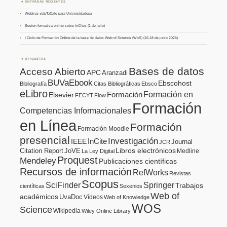
ENTRADAS RECIENTES
Webinar «UpToDate para Universidades»
Sesión formativa online sobre InCites (1 de julio)
I Ciclo de Formación Online de la base de datos Web of Science (WoS) (16-18 de junio 2026)
ETIQUETAS
Bases de datos
Acceso Abierto
APC
Aranzadi
BUVaEbook
Ebscohost
Bibliografía
Citas Bibliográficas
Ebsco
eLibro
Formación en
Formación
Elsevier
FECYT
Flow
Formación
Competencias Informacionales
en Línea
Formación
Formación Moodle
presencial
Investigación
InCite
IEEE
Journal
JCR
Citation Report
JoVE
Libros electrónicos
Medline
La Ley Digital
Proquest
Mendeley
Publicaciones científicas
Recursos de información
RefWorks
Revistas
Scopus
SciFinder
Springer
Trabajos
científicas
Sexenios
Web of
académicos
UvaDoc
Vídeos
Web of Knowledge
WOS
Science
Wikipedia
Wiley Online Library