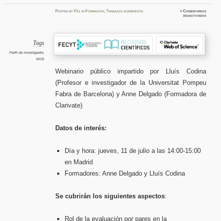
Posted
by
Paz
in
Formación
,
Trabajos académicos
≈
Comentarios
en
desactivados
Las
revision
por
pares:
su
importan
Tags
y
visibilid
Perfil de investigador
,
en
WOS
los
perfiles
de
Webinario público impartido por Lluís Codina
investi
de
(Profesor e investigador de la Universitat Pompeu
Web
of
Science
Fabra de Barcelona) y Anne Delgado (Formadora de
Clarivate)
Datos de interés:
Día y hora: jueves, 11 de julio a las 14:00-15:00
en Madrid
Formadores: Anne Delgado y Lluís Codina
Se cubrirán los siguientes aspectos
:
Rol de la evaluación por pares en la