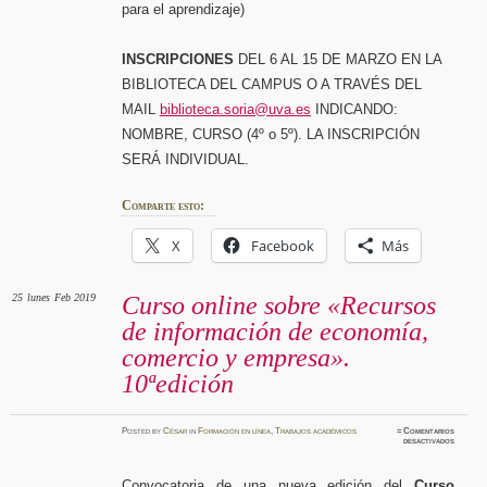
para el aprendizaje)
INSCRIPCIONES
DEL 6 AL 15 DE MARZO EN LA
BIBLIOTECA DEL CAMPUS O A TRAVÉS DEL
MAIL
biblioteca.soria@uva.es
INDICANDO:
NOMBRE, CURSO (4º o 5º). LA INSCRIPCIÓN
SERÁ INDIVIDUAL.
Comparte esto:
X
Facebook
Más
25
lunes
Feb 2019
Curso online sobre «Recursos
de información de economía,
comercio y empresa».
10ªedición
Posted
by
César
in
Formación en línea
,
Trabajos académicos
≈
Comentarios
en
desactivados
Curso
online
sobre
«Recurs
Convocatoria de una nueva edición del
Curso