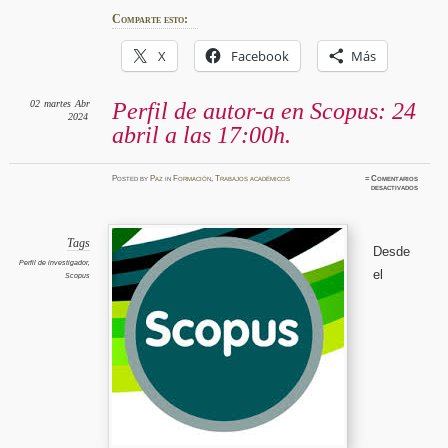
Comparte esto:
X
Facebook
Más
02
martes
Abr
Perfil de autor-a en Scopus: 24
2024
abril a las 17:00h.
Posted
by
Paz
in
Formación
,
Trabajos académicos
≈
Comentarios
en
desactivados
Perfil
de
autor-
a
en
Scopus:
Tags
Desde
24
abril
Perfil de investigador
,
a
el
Scopus
las
17:00h.