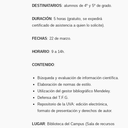
HERRA
PARA
DESTINATARIOS
: alumnos de 4º y 5º de grado.
LA
ELABO
DEL
TFG.
En
DURACIÓN
: 5 horas (gratuito, se expedirá
la
Bibliot
certificado de asistencia a quien lo solicite).
del
Campus
de
Soria
FECHAS
: 22 de marzo.
HORARIO
: 9 a 14h.
CONTENIDO
:
Búsqueda y evaluación de información científica.
Elaboración de normas de estilo.
Utilización del gestor bibliográfico Mendeley.
Defensa del T.F.G.
Repositorio de la UVA: edición electrónica,
formato de presentación y derechos de autor.
LUGAR
: Biblioteca del Campus (Sala de recursos