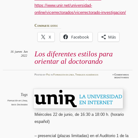
https://www.unir.net/universidad-
online/vicerrectorados/vicerrectorado-investigacion/
Comparte esto:
X
Facebook
Más
16
jueves
Jun
Los diferentes estilos para
2022
orientar al doctorando
Posted
by
Paz
in
Formación en línea
,
Trabajos académicos
≈
Comentarios
en
desactivados
Los
diferent
estilos
para
orienta
al
Tags
doctora
Formación en Línea
,
tesis Doctorales
Miércoles 22 de junio, de 16:30 a 18:00 h. (horario
español)
– presencial (plazas limitadas) en el Auditorio 1 de la