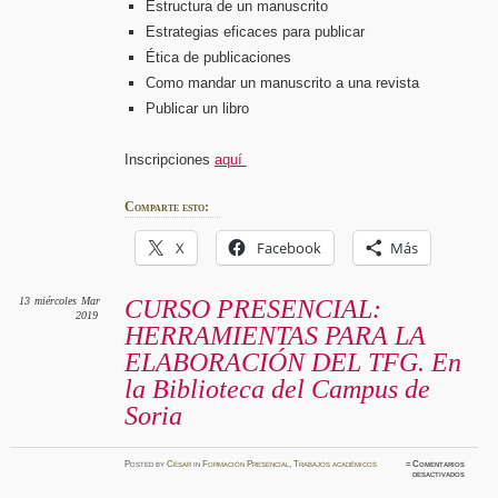
Estructura de un manuscrito
Estrategias eficaces para publicar
Ética de publicaciones
Como mandar un manuscrito a una revista
Publicar un libro
Inscripciones
aquí
Comparte esto:
X
Facebook
Más
13
miércoles
Mar
CURSO PRESENCIAL:
2019
HERRAMIENTAS PARA LA
ELABORACIÓN DEL TFG. En
la Biblioteca del Campus de
Soria
Posted
by
César
in
Formación Presencial
,
Trabajos académicos
≈
Comentarios
en
desactivados
CURSO
PRESEN