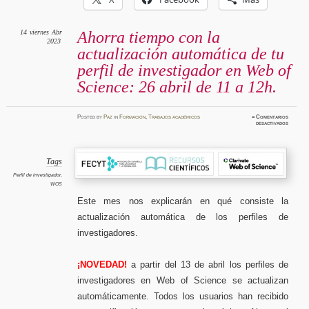
14
viernes
Abr
Ahorra tiempo con la
2023
actualización automática de tu
perfil de investigador en Web of
Science: 26 abril de 11 a 12h.
Posted
by
Paz
in
Formación
,
Trabajos académicos
≈
Comentarios
en
desactivados
Ahorra
tiempo
con
la
actualiz
automát
Tags
de
tu
Perfil de investigador
,
perfil
WOS
de
investig
en
Este mes nos explicarán en qué consiste la
Web
of
actualización automática de los perfiles de
Science:
26
abril
investigadores.
de
11
a
12h.
¡NOVEDAD!
a partir del 13 de abril los perfiles de
investigadores en Web of Science se actualizan
automáticamente. Todos los usuarios han recibido