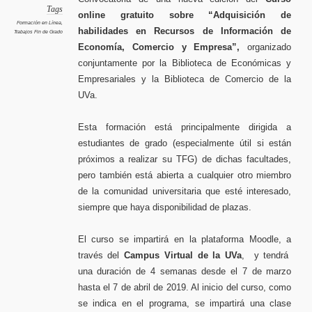
de
informa
Tags
online gratuito sobre “Adquisición de
de
economí
Formación en Línea
,
comerci
habilidades en Recursos de Información de
Trabajos Fin de Grado
y
empresa
Economía, Comercio y Empresa”,
organizado
10ªedici
conjuntamente por la Biblioteca de Económicas y
Empresariales y la Biblioteca de Comercio de la
UVa.
Esta formación está principalmente dirigida a
estudiantes de grado (especialmente útil si están
próximos a realizar su TFG) de dichas facultades,
pero también está abierta a cualquier otro miembro
de la comunidad universitaria que esté interesado,
siempre que haya disponibilidad de plazas.
El curso se impartirá en la plataforma Moodle, a
través del
Campus Virtual de la UVa
, y tendrá
una duración de 4 semanas desde el 7 de marzo
hasta el 7 de abril de 2019. Al inicio del curso, como
se indica en el programa, se impartirá una clase