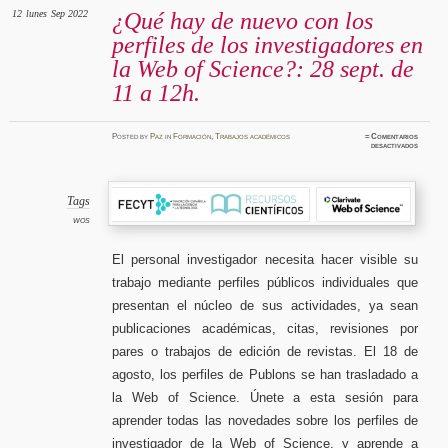
12
lunes
Sep 2022
¿Qué hay de nuevo con los
perfiles de los investigadores en
la Web of Science?: 28 sept. de
11 a 12h.
Posted
by
Paz
in
Formación
,
Trabajos académicos
≈
Comentarios
en
desactivados
¿Qué
hay
de
nuevo
con
los
Tags
perfiles
de
WOS
los
investi
en
la
El personal investigador necesita hacer visible su
Web
of
trabajo mediante perfiles públicos individuales que
Science
28
sept.
presentan el núcleo de sus actividades, ya sean
de
11
a
publicaciones académicas, citas, revisiones por
12h.
pares o trabajos de edición de revistas. El 18 de
agosto, los perfiles de Publons se han trasladado a
la Web of Science. Únete a esta sesión para
aprender todas las novedades sobre los perfiles de
investigador de la Web of Science, y aprende a