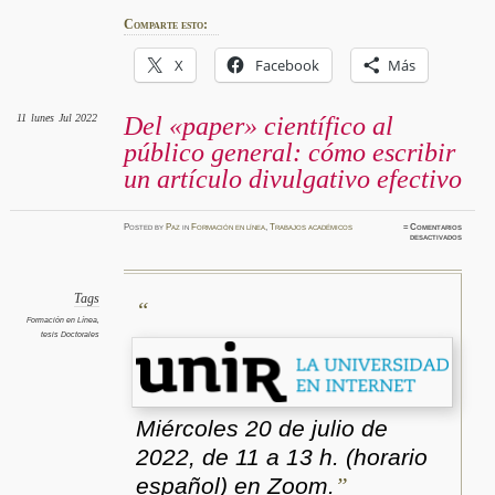
Comparte esto:
X
Facebook
Más
11
lunes
Jul 2022
Del «paper» científico al
público general: cómo escribir
un artículo divulgativo efectivo
Posted
by
Paz
in
Formación en línea
,
Trabajos académicos
≈
Comentarios
en
desactivados
Del
«paper»
científi
al
público
general
Tags
cómo
escribir
Formación en Línea
,
un
tesis Doctorales
artícul
divulgat
efectiv
Miércoles 20 de julio de
2022, de 11 a 13 h. (horario
español) en Zoom.