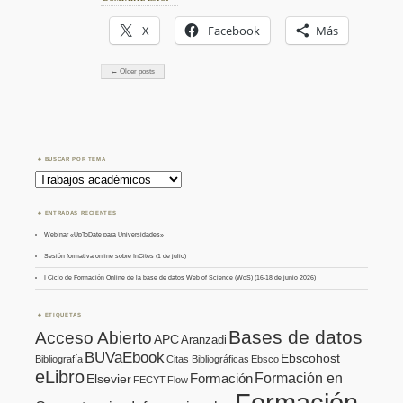
X
Facebook
Más
← Older posts
BUSCAR POR TEMA
Buscar
por
Tema
ENTRADAS RECIENTES
Webinar «UpToDate para Universidades»
Sesión formativa online sobre InCites (1 de julio)
I Ciclo de Formación Online de la base de datos Web of Science (WoS) (16-18 de junio 2026)
ETIQUETAS
Bases de datos
Acceso Abierto
APC
Aranzadi
BUVaEbook
Ebscohost
Bibliografía
Citas Bibliográficas
Ebsco
eLibro
Formación en
Formación
Elsevier
FECYT
Flow
Formación