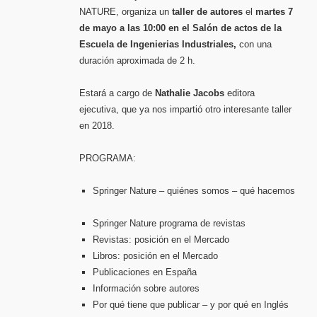
Cómo
NATURE, organiza un
taller de autores
el
martes 7
publicar
trabajo
de
de mayo a las 10:00 en el Salón de actos de la
investig
Escuela de Ingenierias Industriales,
con una
duración aproximada de 2 h.
Estará a cargo de
Nathalie Jacobs
editora
ejecutiva, que ya nos impartió otro interesante taller
en 2018.
PROGRAMA:
Springer Nature – quiénes somos – qué hacemos
Springer Nature programa de revistas
Revistas: posición en el Mercado
Libros: posición en el Mercado
Publicaciones en España
Información sobre autores
Por qué tiene que publicar – y por qué en Inglés