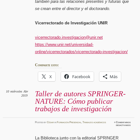
también para las relaciones presentes y futuras que
se crean entre el director y el doctorando.
Vicerrectorado de Investigación UNIR
vicerrectorado.investigacion@unir.net
https://www.unir.net/universidad-
online/vicerrectorados/vicerrectorado-investigacion/
Comparte esto:
X
Facebook
Más
10
miércoles
Abr
Taller de autores SPRINGER-
2019
NATURE: Cómo publicar
trabajos de investigación
Posted
by
César
in
Formación Presencial
,
Trabajos académicos
≈
Comentarios
en
desactivados
Taller
de
autores
SPRING
La Biblioteca junto con la editorial SPRINGER
NATUR