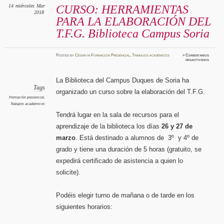
14
miércoles
Mar
CURSO: HERRAMIENTAS
2018
PARA LA ELABORACIÓN DEL
T.F.G. Biblioteca Campus Soria
Posted
by
César
in
Formación Presencial
,
Trabajos académicos
≈
Comentarios
en
desactivados
CURSO
HERRA
PARA
LA
La Biblioteca del Campus Duques de Soria ha
ELABO
DEL
Tags
organizado un curso sobre la elaboración del T.F.G.
T.F.G.
Bibliot
Formación presencial
,
Campus
Trabajos académicos
Soria
Tendrá lugar en la sala de recursos para el
aprendizaje de la biblioteca los días
26 y 27 de
marzo
. Está destinado a alumnos de 3º y 4º de
grado y tiene una duración de 5 horas (gratuito, se
expedirá certificado de asistencia a quien lo
solicite).
Podéis elegir turno de mañana o de tarde en los
siguientes horarios: