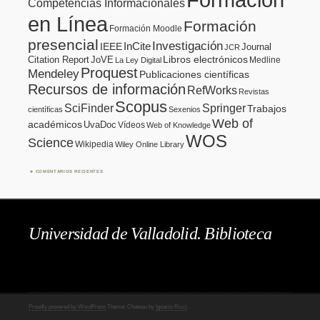
Competencias Informacionales
en Línea
Formación
Formación Moodle
presencial
Investigación
InCite
IEEE
Journal
JCR
Citation Report
JoVE
Libros electrónicos
Medline
La Ley Digital
Proquest
Mendeley
Publicaciones científicas
Recursos de información
RefWorks
Revistas
Scopus
SciFinder
Springer
Trabajos
científicas
Sexenios
Web of
académicos
UvaDoc
Vídeos
Web of Knowledge
WOS
Science
Wikipedia
Wiley Online Library
COMENTARIOS RECIENTES
Universidad de Valladolid. Biblioteca
Proudly powered by WordPress
Theme: Chateau by
Ignacio Ricci
.