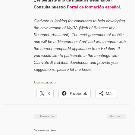
¿Te perdiste uno de nuestros webinarios?
Consulta nuestro
Portal de formación español
.
Clarivate is looking for volunteers to help developing
the new version of MyRA (Web of Science My
Research Assistant). The next generation of mobile
app will be a “Researcher App” and will integrate with
the current campusM application from ExLibris. If
you would like to participate in the meetings with
Clarivate & ExLibris developers and provide your
suggestions, please let me know.
Comparte esto:
X
Facebook
Más
Post navigation
← Previous post
Next post →
Comments are closed.