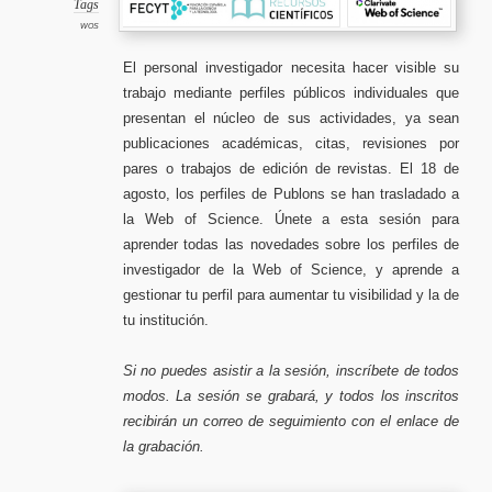
los
Tags
perfiles
de
WOS
los
investi
en
la
El personal investigador necesita hacer visible su
Web
of
trabajo mediante perfiles públicos individuales que
Science
28
sept.
presentan el núcleo de sus actividades, ya sean
de
11
a
publicaciones académicas, citas, revisiones por
12h.
pares o trabajos de edición de revistas. El 18 de
agosto, los perfiles de Publons se han trasladado a
la Web of Science. Únete a esta sesión para
aprender todas las novedades sobre los perfiles de
investigador de la Web of Science, y aprende a
gestionar tu perfil para aumentar tu visibilidad y la de
tu institución.
Si no puedes asistir a la sesión, inscríbete de todos
modos. La sesión se grabará, y todos los inscritos
recibirán un correo de seguimiento con el enlace de
la grabación.