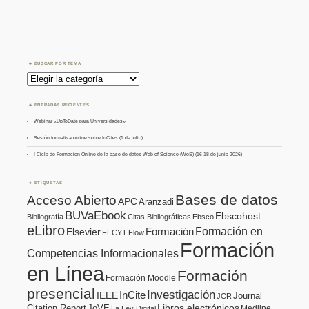
BUSCAR POR TEMA
Buscar
por
Tema
ENTRADAS RECIENTES
Webinar «UpToDate para Universidades»
Sesión formativa online sobre InCites (1 de julio)
I Ciclo de Formación Online de la base de datos Web of Science (WoS) (16-18 de junio 2026)
ETIQUETAS
Bases de datos
Acceso Abierto
APC
Aranzadi
BUVaEbook
Ebscohost
Bibliografía
Citas Bibliográficas
Ebsco
eLibro
Formación en
Formación
Elsevier
FECYT
Flow
Formación
Competencias Informacionales
en Línea
Formación
Formación Moodle
presencial
Investigación
InCite
IEEE
Journal
JCR
Citation Report
JoVE
Libros electrónicos
Medline
La Ley Digital