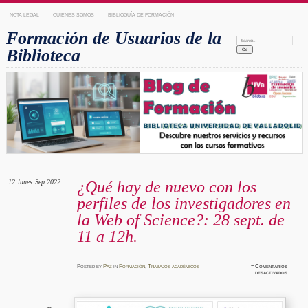
NOTA LEGAL
QUIENES SOMOS
BIBLIOGUÍA DE FORMACIÓN
Formación de Usuarios de la
Search:
Biblioteca
12
lunes
Sep 2022
¿Qué hay de nuevo con los
perfiles de los investigadores en
la Web of Science?: 28 sept. de
11 a 12h.
Posted
by
Paz
in
Formación
,
Trabajos académicos
≈
Comentarios
en
desactivados
¿Qué
hay
de
nuevo
con