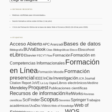
por
Tema
ENTRADAS RECIENTES
Webinar «UpToDate para Universidades»
Sesión formativa online sobre InCites (1 de julio)
I Ciclo de Formación Online de la base de datos Web of Science (WoS) (16-18 de junio 2026)
ETIQUETAS
Bases de datos
Acceso Abierto
APC
Aranzadi
BUVaEbook
Ebscohost
Bibliografía
Citas Bibliográficas
Ebsco
eLibro
Formación en
Formación
Elsevier
FECYT
Flow
Formación
Competencias Informacionales
en Línea
Formación
Formación Moodle
presencial
Investigación
InCite
IEEE
Journal
JCR
Citation Report
JoVE
Libros electrónicos
Medline
La Ley Digital
Proquest
Mendeley
Publicaciones científicas
Recursos de información
RefWorks
Revistas
Scopus
SciFinder
Springer
Trabajos
científicas
Sexenios
Web of
académicos
UvaDoc
Vídeos
Web of Knowledge
WOS
Science