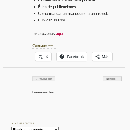
Estrategias eficaces para publicar
Ética de publicaciones
Como mandar un manuscrito a una revista
Publicar un libro
Inscripciones
aquí
Comparte esto:
X
Facebook
Más
Post navigation
← Previous post
Next post →
Comments are closed.
BUSCAR POR TEMA
Buscar