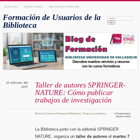
NOTA LEGAL
QUIENES SOMOS
BIBLIOGUÍA DE FORMACIÓN
Formación de Usuarios de la
Search:
Biblioteca
10
miércoles
Abr
Taller de autores SPRINGER-
2019
NATURE: Cómo publicar
trabajos de investigación
Posted
by
César
in
Formación Presencial
,
Trabajos académicos
≈
Comentarios
en
desactivados
Taller
de
autores
SPRING
La Biblioteca junto con la editorial SPRINGER
NATUR
Cómo
NATURE, organiza un
taller de autores
el
martes 7
publicar
trabajo