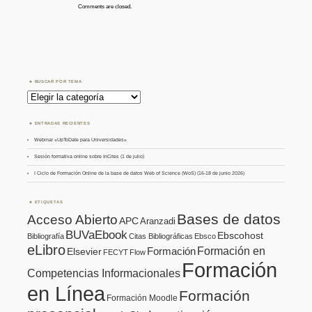
Comments are closed.
BUSCAR POR TEMA
Buscar
por
Tema
ENTRADAS RECIENTES
Webinar «UpToDate para Universidades»
Sesión formativa online sobre InCites (1 de julio)
I Ciclo de Formación Online de la base de datos Web of Science (WoS) (16-18 de junio 2026)
ETIQUETAS
Bases de datos
Acceso Abierto
APC
Aranzadi
BUVaEbook
Ebscohost
Bibliografía
Citas Bibliográficas
Ebsco
eLibro
Formación en
Formación
Elsevier
FECYT
Flow
Formación
Competencias Informacionales
en Línea
Formación
Formación Moodle