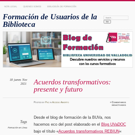
NOTA LEGAL
QUIENES SOMOS
BIBLIOGUÍA DE FORMACIÓN
Formación de Usuarios de la
Search:
Biblioteca
18
jueves
Nov
Acuerdos transformativos:
2021
presente y futuro
Posted
by
Paz
in
Acceso Abierto
≈
Comentarios
en
desactivados
Acuerdo
transfo
present
y
Desde el blog de formación de la BUVa, nos
futuro
Tags
hacemos eco del post elaborado en el
Blog UVaDOC
Formación en Línea
bajo el título «
Acuerdos transformativos REBIUN
«