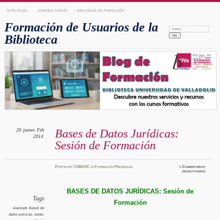
NOTA LEGAL
QUIENES SOMOS
BIBLIOGUÍA DE FORMACIÓN
Formación de Usuarios de la
Search:
Biblioteca
20
jueves
Feb
Bases de Datos Jurídicas:
2014
Sesión de Formación
Posted
by
UVADOC
in
Formación Presencial
≈
Comentarios
en
desactivados
Bases
de
Datos
Jurídica
BASES DE DATOS JURÍDICAS: Sesión de
Sesión
de
Tags
Formación
Formaci
Aranzadi
,
Bases de
datos jurícicas
,
Iustel
,