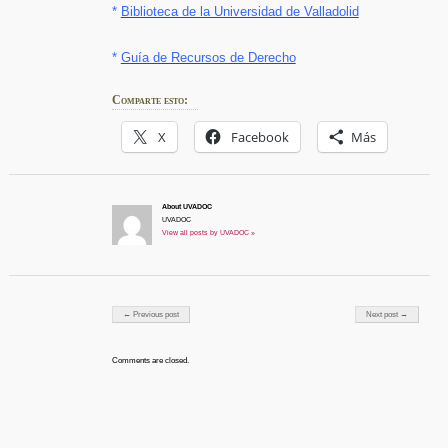
*
Biblioteca de la Universidad de Valladolid
*
Guía de Recursos de Derecho
Comparte esto:
X
Facebook
Más
About UVADOC
UVADOC
View all posts by UVADOC »
Post navigation
← Previous post
Next post →
Comments are closed.