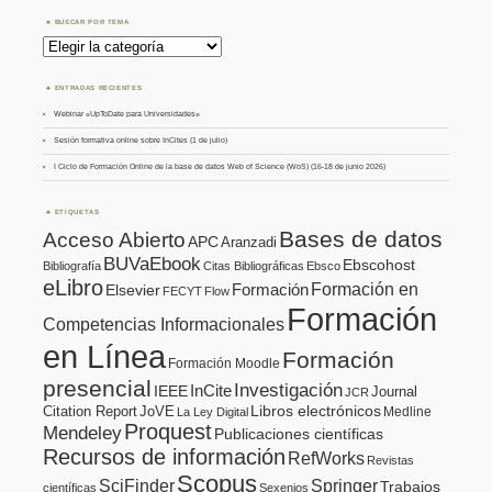
BUSCAR POR TEMA
Buscar
por
Tema
ENTRADAS RECIENTES
Webinar «UpToDate para Universidades»
Sesión formativa online sobre InCites (1 de julio)
I Ciclo de Formación Online de la base de datos Web of Science (WoS) (16-18 de junio 2026)
ETIQUETAS
Bases de datos
Acceso Abierto
APC
Aranzadi
BUVaEbook
Ebscohost
Bibliografía
Citas Bibliográficas
Ebsco
eLibro
Formación en
Formación
Elsevier
FECYT
Flow
Formación
Competencias Informacionales
en Línea
Formación
Formación Moodle
presencial
Investigación
InCite
IEEE
Journal
JCR
Citation Report
JoVE
Libros electrónicos
Medline
La Ley Digital
Proquest
Mendeley
Publicaciones científicas
Recursos de información
RefWorks
Revistas
Scopus
SciFinder
Springer
Trabajos
científicas
Sexenios