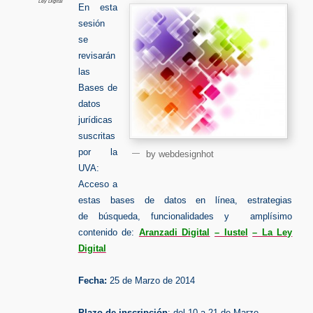
Ley Digital
En esta
sesión
se
revisarán
las
Bases de
datos
jurídicas
suscritas
por la
by webdesignhot
UVA:
Acceso a
estas bases de datos en línea, estrategias
de búsqueda, funcionalidades y amplísimo
contenido de:
Aranzadi Digital
– Iustel
– La Ley
Digital
Fecha:
25 de Marzo de 2014
Plazo de inscripción
: del 10 a 21 de Marzo