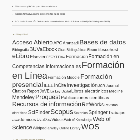
Webinar «UpToDate para Universidades»
Sesión formativa online sobre InCites (1 de julio)
I Ciclo de Formación Online de la base de datos Web of Science (WoS) (16-18 de junio 2026)
ETIQUETAS
Bases de datos
Acceso Abierto
APC
Aranzadi
BUVaEbook
Ebscohost
Bibliografía
Citas Bibliográficas
Ebsco
eLibro
Formación en
Formación
Elsevier
FECYT
Flow
Formación
Competencias Informacionales
en Línea
Formación
Formación Moodle
presencial
Investigación
InCite
IEEE
Journal
JCR
Citation Report
JoVE
Libros electrónicos
Medline
La Ley Digital
Proquest
Mendeley
Publicaciones científicas
Recursos de información
RefWorks
Revistas
Scopus
SciFinder
Springer
Trabajos
científicas
Sexenios
Web of
académicos
UvaDoc
Vídeos
Web of Knowledge
WOS
Science
Wikipedia
Wiley Online Library
COMENTARIOS RECIENTES