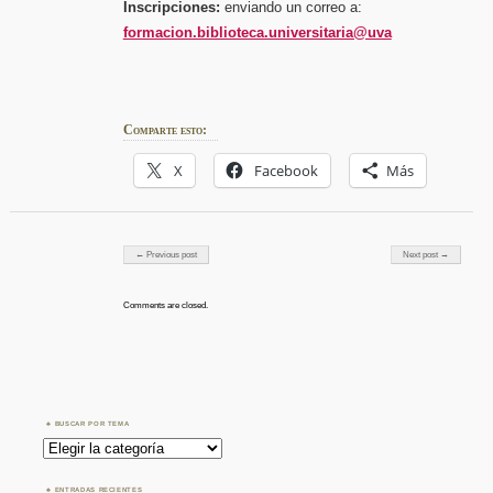
Inscripciones:
enviando un correo a:
formacion.biblioteca.universitaria@uva
Comparte esto:
X
Facebook
Más
Post navigation
← Previous post
Next post →
Comments are closed.
BUSCAR POR TEMA
Buscar
por
Tema
ENTRADAS RECIENTES