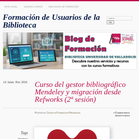
NOTA LEGAL
QUIENES SOMOS
BIBLIOGUÍA DE FORMACIÓN
Formación de Usuarios de la
Search:
Biblioteca
14
lunes
Nov 2016
Curso del gestor bibliográfico
Mendeley y migración desde
Refworks (2ª sesión)
Posted
by
César
in
Formación Presencial
≈
Comentarios
en
desactivados
Curso
del
gestor
bibliogr
Mendele
y
Tags
migraci
desde
Mendeley