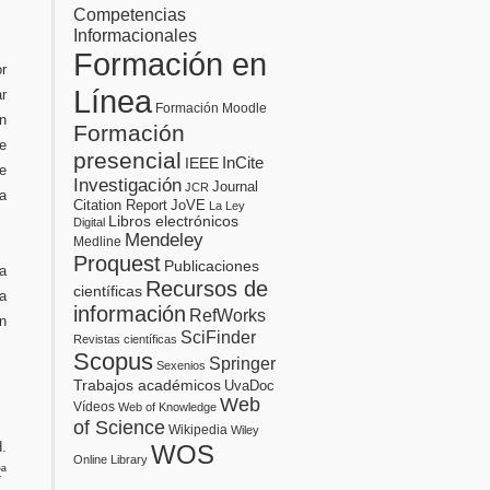
Competencias
Informacionales
Formación en
or
Línea
r
Formación Moodle
ón
Formación
e
presencial
InCite
IEEE
de
Investigación
Journal
JCR
a
Citation Report
JoVE
La Ley
Libros electrónicos
Digital
Mendeley
Medline
Proquest
Publicaciones
 a
Recursos de
científicas
la
información
RefWorks
n
SciFinder
Revistas científicas
Scopus
Springer
Sexenios
Trabajos académicos
UvaDoc
Web
Vídeos
Web of Knowledge
of Science
Wikipedia
Wiley
d.
WOS
Online Library
ª