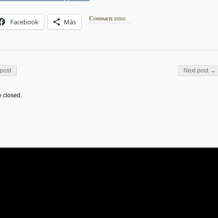
Comparte esto:
Facebook
Más
on
post
Next post →
 closed.