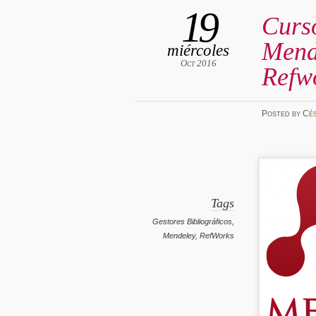
19
Curso
Mend
miércoles
Oct 2016
Refw
Posted
by
Cé
Tags
Gestores Bibliográficos
,
Mendeley
,
RefWorks