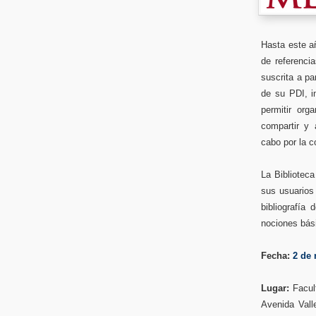
Hasta este añ
de referenci
suscrita a pa
de su PDI, i
permitir orga
compartir y 
cabo por la c
La Bibliotec
sus usuarios 
bibliografía
nociones bási
Fecha:
2 de 
Lugar:
Facul
Avenida Vall