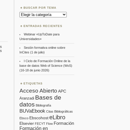
BUSCAR POR TEMA
Buscar
por
Tema
ENTRADAS RECIENTES
Webinar «UpToDate para
Universidades»
s
Sesión formativa online sobre
en
s
InCites (1 de julio)
Curso
del
I Ciclo de Formación Online de la
gestor
base de datos Web of Science (WoS)
bibliográfico
(16-18 de junio 2026)
Mendeley
y
migración
desde
ETIQUETAS
Refworks
Acceso Abierto
APC
Bases de
Aranzadi
datos
Bibliografía
BUVaEbook
Citas Bibliográficas
eLibro
Ebscohost
Ebsco
Formación
Elsevier
FECYT
Flow
Formación en