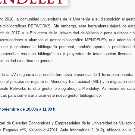
o 2016, la comunidad universitaria de la UVa tenía a su disposición el gest
as bibliográficas REFWORKS. Sin embargo, esta herramienta dejará de esta
rtir de 2017, y la Biblioteca de la Universidad de Valladolid pone a disposici
nvestigadores y alumnos el gestor bibliográfico MENDELEY, que además d
nizar y gestionar la bibliografía personal, también aporta la posibilidad 
aprovechar recursos bibliográficos y proyectos de investigación llevados 
omunidad científica en general.
a de la UVa organiza una sesión formativa presencial de
1 hora
para orientar
en el proceso de registro en Mendeley Institucional (MIE) y la migración de 
 desde Refworks (u otro gestor bibliográfico) a Mendeley. Asimismo se dará
cas para comenzar a usar este nuevo gestor bibliográfico.
noviembre de 10.00h a 11.00 h.
tad de Ciencias Económicas y Empresariales de la Universidad de Valladoli
e Esgueva nº6, Valladolid 47011. Aula Informática 2 (AI2), ubicada en la 2