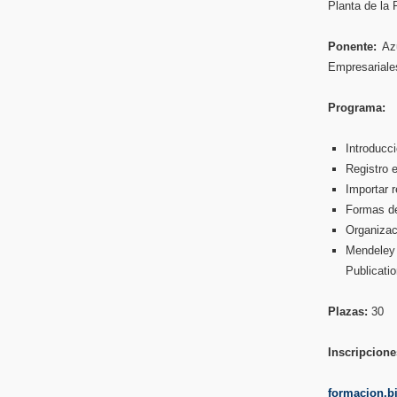
Planta de la 
Ponente:
Az
Empresariales
Programa:
Introducc
Registro 
Importar 
Formas de 
Organizaci
Mendeley s
Publicati
Plazas:
30
Inscripcione
formacion.bi