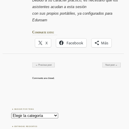
Debido a su carácter práctico, es necesario que los
asistentes acudan a esta sesión
con sus propios portátiles, ya configurados para
Eduroam
Comparte esto:
X
Facebook
Más
Post navigation
← Previous post
Next post →
Comments are closed.
BUSCAR POR TEMA
Buscar
por
Tema
ENTRADAS RECIENTES