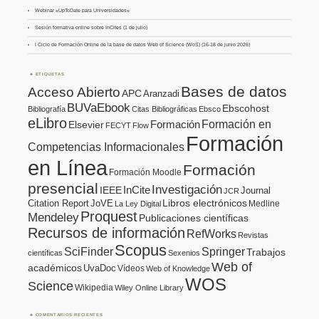
Webinar «UpToDate para Universidades»
Sesión formativa online sobre InCites (1 de julio)
I Ciclo de Formación Online de la base de datos Web of Science (WoS) (16-18 de junio 2026)
ETIQUETAS
Bases de datos
Acceso Abierto
APC
Aranzadi
BUVaEbook
Ebscohost
Bibliografía
Citas Bibliográficas
Ebsco
eLibro
Formación en
Formación
Elsevier
FECYT
Flow
Formación
Competencias Informacionales
en Línea
Formación
Formación Moodle
presencial
Investigación
InCite
IEEE
Journal
JCR
Citation Report
JoVE
Libros electrónicos
Medline
La Ley Digital
Proquest
Mendeley
Publicaciones científicas
Recursos de información
RefWorks
Revistas
Scopus
SciFinder
Springer
Trabajos
científicas
Sexenios
Web of
académicos
UvaDoc
Vídeos
Web of Knowledge
WOS
Science
Wikipedia
Wiley Online Library
COMENTARIOS RECIENTES