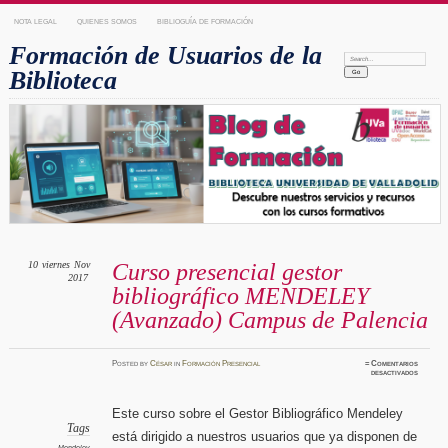
NOTA LEGAL
QUIENES SOMOS
BIBLIOGUÍA DE FORMACIÓN
Formación de Usuarios de la
Search:
Biblioteca
10
viernes
Nov
Curso presencial gestor
2017
bibliográfico MENDELEY
(Avanzado) Campus de Palencia
Posted
by
César
in
Formación Presencial
≈
Comentarios
en
desactivados
Curso
presenci
gestor
bibliogr
Este curso sobre el Gestor Bibliográfico Mendeley
MENDE
(Avanza
Tags
está dirigido a nuestros usuarios que ya disponen de
Campus
de
Mendeley