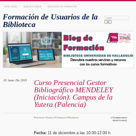
NOTA LEGAL
QUIENES SOMOS
BIBLIOGUÍA DE FORMACIÓN
Formación de Usuarios de la
Search:
Biblioteca
02
lunes
Dic 2019
Curso Presencial Gestor
Bibliográfico MENDELEY
(Iniciación). Campus de la
Yutera (Palencia)
Posted
by
César
in
Formación Presencial
≈
Comentarios
en
desactivados
Curso
Presenc
Gestor
Bibliog
Fecha:
11 de diciembre a las 10:00-12:00 h.
MENDE