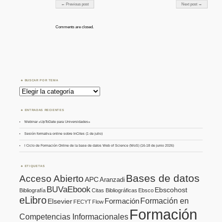
Post navigation
← Previous post
Next post →
Comments are closed.
BUSCAR POR TEMA
Buscar
por
Tema
ENTRADAS RECIENTES
Webinar «UpToDate para Universidades»
Sesión formativa online sobre InCites (1 de julio)
I Ciclo de Formación Online de la base de datos Web of Science (WoS) (16-18 de junio 2026)
ETIQUETAS
Bases de datos
Acceso Abierto
APC
Aranzadi
BUVaEbook
Ebscohost
Bibliografía
Citas Bibliográficas
Ebsco
eLibro
Formación en
Formación
Elsevier
FECYT
Flow
Formación
Competencias Informacionales