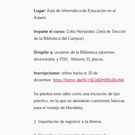
(Iniciaci
Campus
de
la
Lugar:
Aula de Informática de Educación en el
Yutera
(Palenci
Aulario
Imparte el curso:
Celia Hernández (Jefa de Sección
de la Biblioteca del Campus)
Dirigido a:
usuarios de la Biblioteca (alumnos,
doctorandos y PDI) . Máximo 21 plazas.
Inscripciones:
online hasta el 10 de
diciembre:
https://forms.gle/8yY4DJdDHXBsDksNA
Se plantea este taller como una iniciación de tipo
práctico, en la que se abordarán cuestiones básicas
para el manejo de Mendeley:
1. Importación de registros a la librería.