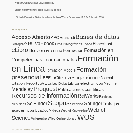
Webinar «UpToDate para Universidades»
Sesión formativa online sobre InCites (1 de julio)
I Ciclo de Formación Online de la base de datos Web of Science (WoS) (16-18 de junio 2026)
ETIQUETAS
Bases de datos
Acceso Abierto
APC
Aranzadi
BUVaEbook
Ebscohost
Bibliografía
Citas Bibliográficas
Ebsco
eLibro
Formación en
Formación
Elsevier
FECYT
Flow
Formación
Competencias Informacionales
en Línea
Formación
Formación Moodle
presencial
Investigación
InCite
IEEE
Journal
JCR
Citation Report
JoVE
Libros electrónicos
Medline
La Ley Digital
Proquest
Mendeley
Publicaciones científicas
Recursos de información
RefWorks
Revistas
Scopus
SciFinder
Springer
Trabajos
científicas
Sexenios
Web of
académicos
UvaDoc
Vídeos
Web of Knowledge
WOS
Science
Wikipedia
Wiley Online Library
COMENTARIOS RECIENTES