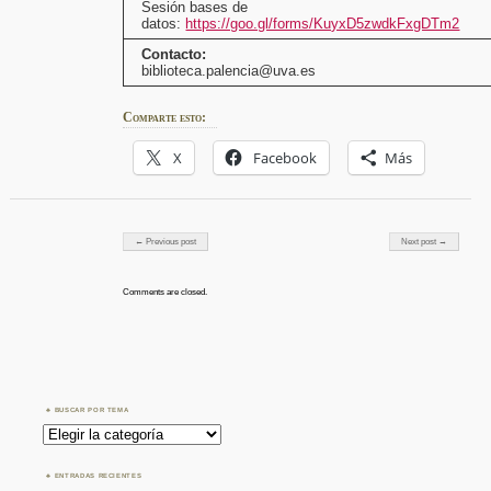
Sesión bases de
datos:
https://goo.gl/forms/KuyxD5zwdkFxgDTm2
Contacto:
biblioteca.palencia@uva.es
Comparte esto:
X
Facebook
Más
Post navigation
← Previous post
Next post →
Comments are closed.
BUSCAR POR TEMA
Buscar
por
Tema
ENTRADAS RECIENTES