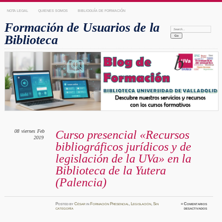
NOTA LEGAL
QUIENES SOMOS
BIBLIOGUÍA DE FORMACIÓN
Formación de Usuarios de la
Search:
Biblioteca
08
viernes
Feb
Curso presencial «Recursos
2019
bibliográficos jurídicos y de
legislación de la UVa» en la
Biblioteca de la Yutera
(Palencia)
Posted
by
César
in
Formación Presencial
,
Legislación
,
Sin
≈
Comentarios
en
categoría
desactivados
Curso
presenci
«Recurs