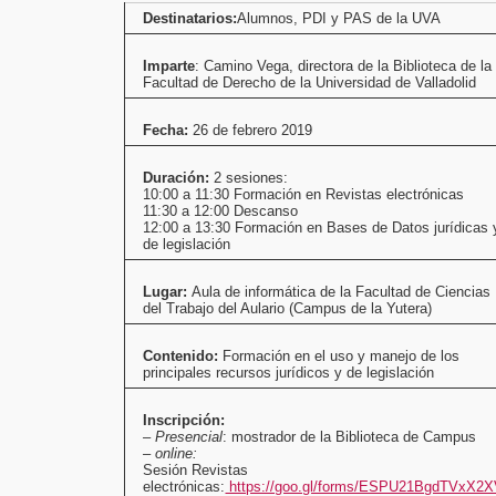
bibliogr
Destinatarios:
Alumnos, PDI y PAS de la UVA
jurídico
y
de
legislac
de
Imparte
: Camino Vega, directora de la Biblioteca de la
la
UVa»
Facultad de Derecho de la Universidad de Valladolid
en
la
Bibliot
de
Fecha:
26 de febrero 2019
la
Yutera
(Palenci
Duración:
2 sesiones:
10:00 a 11:30 Formación en Revistas electrónicas
11:30 a 12:00 Descanso
12:00 a 13:30 Formación en Bases de Datos jurídicas 
de legislación
Lugar:
Aula de informática de la Facultad de Ciencias
del Trabajo del Aulario (Campus de la Yutera)
Contenido:
Formación en el uso y manejo de los
principales recursos jurídicos y de legislación
Inscripción:
–
Presencial
: mostrador de la Biblioteca de Campus
–
online:
Sesión Revistas
electrónicas:
https://goo.gl/forms/ESPU21BgdTVxX2