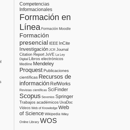
Competencias
Informacionales
Formación en
Línea
Formación Moodle
Formación
presencial
InCite
IEEE
Investigación
Journal
JCR
Citation Report
JoVE
La Ley
Libros electrónicos
Digital
l
Mendeley
Medline
Proquest
Publicaciones
Recursos de
científicas
s
información
RefWorks
SciFinder
Revistas científicas
Scopus
Springer
Sexenios
Trabajos académicos
UvaDoc
Web
Vídeos
Web of Knowledge
of Science
Wikipedia
Wiley
WOS
Online Library