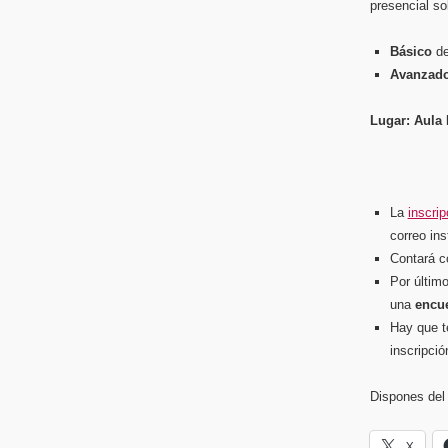
presencial s
Básico
de
Avanzad
Lugar: Aula 
La
inscrip
correo in
Contará 
Por último
una
encue
Hay que te
inscripció
Dispones del
X