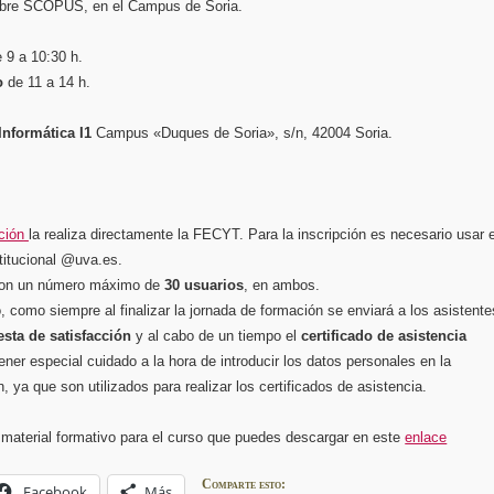
obre SCOPUS, en el Campus de Soria.
 9 a 10:30 h.
o
de 11 a 14 h.
Informática I1
Campus «Duques de Soria», s/n, 42004 Soria.
ción
la realiza directamente la FECYT. Para la inscripción es necesario usar e
stitucional @uva.es.
con un número máximo de
30 usuarios
, en ambos.
, como siempre al finalizar la jornada de formación se enviará a los asistente
sta de satisfacción
y al cabo de un tiempo el
certificado de asistencia
ner especial cuidado a la hora de introducir los datos personales en la
n, ya que son utilizados para realizar los certificados de asistencia.
 material formativo para el curso que puedes descargar en este
enlace
Comparte esto:
Facebook
Más