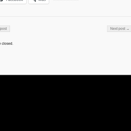
on
post
Next post →
 closed.