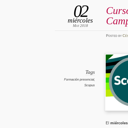
02
Curs
Camp
miércoles
May 2018
Posted
by
Cé
Tags
Formación presencial
,
Scopus
El
miércoles