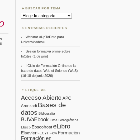
BUSCAR POR TEMA
Buscar
o
por
Tema
ENTRADAS RECIENTES
Webinar «UpToDate para
s
Universidades»
en
s
Curso
Sesión formativa online sobre
presencial
SCOPUS
InCites (1 de julio)
en
el
I Ciclo de Formación Online de la
Campus
base de datos Web of Science (WoS)
de
(16-18 de junio 2026)
Soria:
Básico
y
ETIQUETAS
avanzado
Acceso Abierto
APC
Bases de
Aranzadi
datos
Bibliografía
BUVaEbook
Citas Bibliográficas
eLibro
Ebscohost
Ebsco
Formación
Elsevier
FECYT
Flow
Formación en