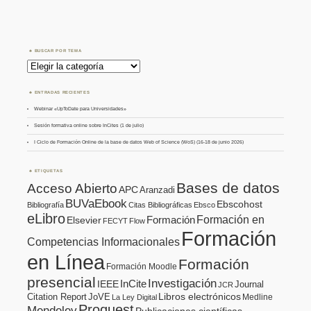
BUSCAR POR TEMA
Buscar
por
Tema
ENTRADAS RECIENTES
Webinar «UpToDate para Universidades»
Sesión formativa online sobre InCites (1 de julio)
I Ciclo de Formación Online de la base de datos Web of Science (WoS) (16-18 de junio 2026)
ETIQUETAS
Bases de datos
Acceso Abierto
APC
Aranzadi
BUVaEbook
Ebscohost
Bibliografía
Citas Bibliográficas
Ebsco
eLibro
Formación en
Formación
Elsevier
FECYT
Flow
Formación
Competencias Informacionales
en Línea
Formación
Formación Moodle
presencial
Investigación
InCite
IEEE
Journal
JCR
Citation Report
JoVE
Libros electrónicos
Medline
La Ley Digital
Proquest
Mendeley