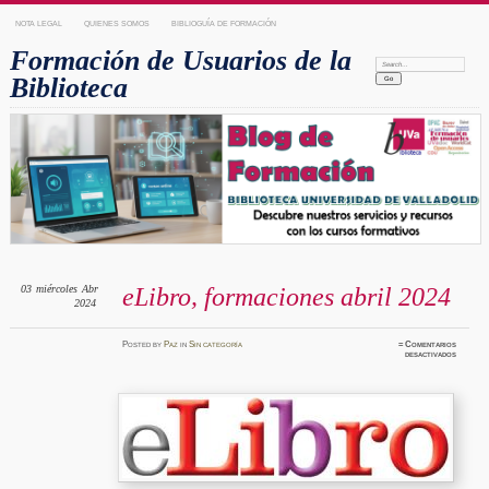
NOTA LEGAL
QUIENES SOMOS
BIBLIOGUÍA DE FORMACIÓN
Formación de Usuarios de la
Search:
Biblioteca
03
miércoles
Abr
eLibro, formaciones abril 2024
2024
Posted
by
Paz
in
Sin categoría
≈
Comentarios
en
desactivados
eLibro,
formaci
abril
2024