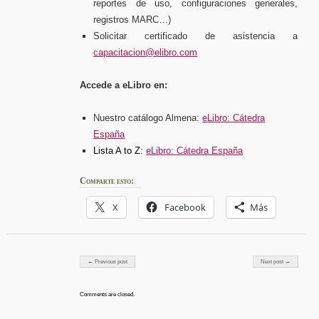
reportes de uso, configuraciones generales,
registros MARC…)
Solicitar certificado de asistencia a
capacitacion@elibro.com
Accede a eLibro en:
Nuestro catálogo Almena:
eLibro: Cátedra
España
Lista A to Z:
eLibro: Cátedra España
Comparte esto:
X
Facebook
Más
Post navigation
← Previous post
Next post →
Comments are closed.