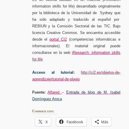
information skills for life) desarrollado originalmente
por la biblioteca de la Universidad de Sydney que
ha sido adaptado y traducido al español por
REBIUN y la Comisión Sectorial de las TIC. Bajo
licencia Creative Commos. Se encuentra accesible
desde el
portal CI2
(competencias informáticas e
informacionales). El material original puede
consultarse en la web
iResearch: information skills
for life
Acceso al tutorial:
http://ci2.es/objetos-de-
aprendizaje/tutorial-de-plagio
Fuente:
Alfared
–
Entrada de blog de M. Isabel
Domínguez Aroca
Comparte esto:
X
Facebook
Más