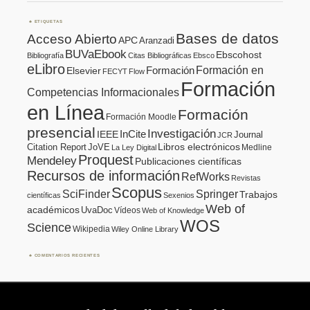
ETIQUETAS
Bases de datos
Acceso Abierto
APC
Aranzadi
BUVaEbook
Ebscohost
Bibliografía
Citas Bibliográficas
Ebsco
eLibro
Formación en
Formación
Elsevier
FECYT
Flow
Formación
Competencias Informacionales
en Línea
Formación
Formación Moodle
presencial
Investigación
InCite
IEEE
Journal
JCR
Citation Report
JoVE
Libros electrónicos
Medline
La Ley Digital
Proquest
Mendeley
Publicaciones científicas
Recursos de información
RefWorks
Revistas
Scopus
SciFinder
Springer
Trabajos
científicas
Sexenios
Web of
académicos
UvaDoc
Vídeos
Web of Knowledge
WOS
Science
Wikipedia
Wiley Online Library
COMENTARIOS RECIENTES