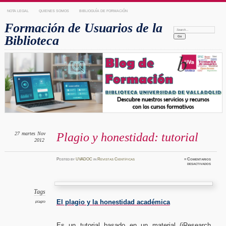
NOTA LEGAL
QUIENES SOMOS
BIBLIOGUÍA DE FORMACIÓN
Formación de Usuarios de la
Search:
Biblioteca
27
martes
Nov
Plagio y honestidad: tutorial
2012
Posted
by
UVADOC
in
Revistas Científicas
≈
Comentarios
en
desactivados
Plagio
y
honestid
tutoria
Tags
El plagio y la honestidad académica
plagio
Es un tutorial basado en un material (iResearch