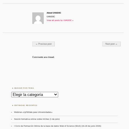
About UVADOC
UVADOC
View all posts by UVADOC »
Post navigation
← Previous post
Next post →
Comments are closed.
BUSCAR POR TEMA
Buscar
por
Tema
ENTRADAS RECIENTES
Webinar «UpToDate para Universidades»
Sesión formativa online sobre InCites (1 de julio)
I Ciclo de Formación Online de la base de datos Web of Science (WoS) (16-18 de junio 2026)