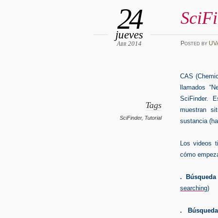
24
SciFi
jueves
Abr 2014
Posted
by
UV
CAS (
Chemic
llamados “N
SciFinder. 
Tags
muestran s
SciFinder
,
Tutorial
sustancia (ha
Los videos t
cómo empeza
. Búsqueda 
searching
)
. Búsqueda