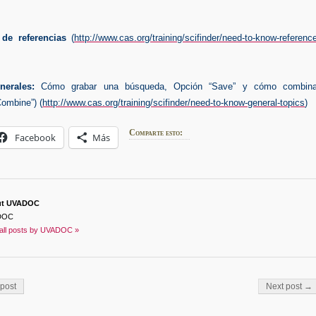
de referencias
(
http://www.cas.org/training/scifinder/need-to-know-referenc
erales:
Cómo grabar una búsqueda, Opción “Save” y cómo combina
ombine”) (
http://www.cas.org/training/scifinder/need-to-know-general-topics
)
Comparte esto:
Facebook
Más
ut UVADOC
DOC
all posts by UVADOC »
on
post
Next post →