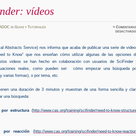
nder: vídeos
ADOC
in
Guias y Tutoriales
≈
Comentario
desactivado
al Abstracts Service)
nos informa que acaba de publicar una serie de vide
eed to Know” que nos enseñan cómo utilizar algunas de las opciones d
Estos videos se han hecho en colaboración con usuarios de SciFinder 
ituaciones reales, como pueden ser: cómo empezar una búsqueda po
y varias formas), o por tema, etc.
ienen una duración de 3 minutos y muestran de una forma sencilla y clar
r una búsqueda:
por estructura
(
http://www.cas.org/training/scifinder/need-to-know-structur
 por reacción
(
http://www.cas.org/training/scifinder/need-to-know-reactio