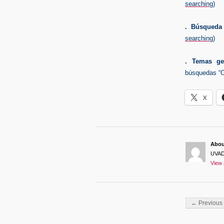
searching
)
. Búsqueda 
searching
)
. Temas gen
búsquedas “C
X
Abo
UVA
View 
Post navigati
← Previous 