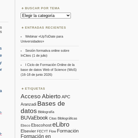
BUSCAR POR TEMA
Buscar
por
Tema
s
ENTRADAS RECIENTES
en
s
SciFinder:
Webinar «UpToDate para
vídeos
Universidades»
os
Sesión formativa online sobre
e
InCites (1 de julio)
y
I Ciclo de Formación Online de la
r
base de datos Web of Science (WoS)
(16-18 de junio 2026)
ETIQUETAS
a
Acceso Abierto
APC
Bases de
Aranzadi
datos
e-
Bibliografía
BUVaEbook
Citas Bibliográficas
eLibro
Ebscohost
Ebsco
Formación
Elsevier
FECYT
Flow
n-
Formación en