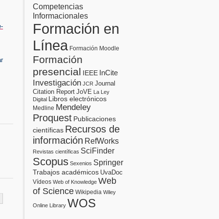
Competencias
Informacionales
Formación en
e-
Línea
Formación Moodle
Formación
r
presencial
InCite
IEEE
Investigación
Journal
JCR
Citation Report
JoVE
La Ley
Libros electrónicos
Digital
Mendeley
Medline
Proquest
Publicaciones
Recursos de
científicas
información
RefWorks
SciFinder
Revistas científicas
Scopus
Springer
Sexenios
Trabajos académicos
UvaDoc
Web
Vídeos
Web of Knowledge
of Science
Wikipedia
Wiley
WOS
Online Library