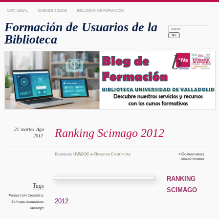
NOTA LEGAL
QUIENES SOMOS
BIBLIOGUÍA DE FORMACIÓN
Formación de Usuarios de la
Search:
Biblioteca
21
martes
Ago
Ranking Scimago 2012
2012
Posted
by
UVADOC
in
Revistas Científicas
≈
Comentarios
en
desactivados
Ranking
Scimago
2012
RANKING
Tags
SCIMAGO
Producción Científica
,
2012
Scimago Institutions
rankings