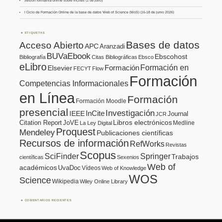
Sesión formativa online sobre InCites (1 de julio)
I Ciclo de Formación Online de la base de datos Web of Science (WoS) (16-18 de junio 2026)
ETIQUETAS
Bases de datos
Acceso Abierto
APC
Aranzadi
BUVaEbook
Ebscohost
Bibliografía
Citas Bibliográficas
Ebsco
eLibro
Formación en
Formación
Elsevier
FECYT
Flow
Formación
Competencias Informacionales
en Línea
Formación
Formación Moodle
presencial
Investigación
InCite
IEEE
Journal
JCR
Citation Report
JoVE
Libros electrónicos
Medline
La Ley Digital
Proquest
Mendeley
Publicaciones científicas
Recursos de información
RefWorks
Revistas
Scopus
SciFinder
Springer
Trabajos
científicas
Sexenios
Web of
académicos
UvaDoc
Vídeos
Web of Knowledge
WOS
Science
Wikipedia
Wiley Online Library
COMENTARIOS RECIENTES