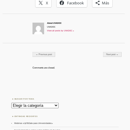
X
Facebook
Más
About UVADOC
UVADOC
View all posts by UVADOC »
Post navigation
← Previous post
Next post →
Comments are closed.
BUSCAR POR TEMA
Buscar
por
Tema
ENTRADAS RECIENTES
Webinar «UpToDate para Universidades»