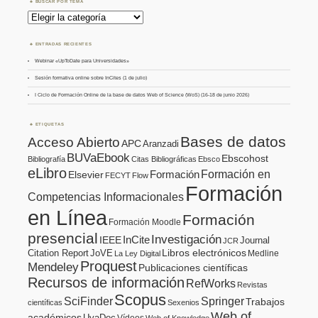
BUSCAR POR TEMA
Buscar
por
Tema
ENTRADAS RECIENTES
Webinar «UpToDate para Universidades»
Sesión formativa online sobre InCites (1 de julio)
I Ciclo de Formación Online de la base de datos Web of Science (WoS) (16-18 de junio 2026)
ETIQUETAS
Bases de datos
Acceso Abierto
APC
Aranzadi
BUVaEbook
Ebscohost
Bibliografía
Citas Bibliográficas
Ebsco
eLibro
Formación en
Formación
Elsevier
FECYT
Flow
Formación
Competencias Informacionales
en Línea
Formación
Formación Moodle
presencial
Investigación
InCite
IEEE
Journal
JCR
Citation Report
JoVE
Libros electrónicos
Medline
La Ley Digital
Proquest
Mendeley
Publicaciones científicas
Recursos de información
RefWorks
Revistas
Scopus
SciFinder
Springer
Trabajos
científicas
Sexenios
Web of
académicos
UvaDoc
Vídeos
Web of Knowledge