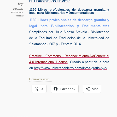
EL LIBRO DE LOS LIBROS :
Libros
Tags
Bibliografía
,
1160 Libros profesionales de descarga gratuita y
legal para Bibliotecarios y Documentalistas
Bibliotecarios
,
Formación
1160 Libros profesionales de descarga gratuita y
legal para Bibliotecarios y Documentalistas
Compilados por Julio Alonso Arévalo.- Bibliotecario
de la Facultad de Traducción de la universidad de
Salamanca.- 607 p.- Febrero 2014
Creative Commons
Reconocimiento-NoComercial
4.0 Internacional License
.
Creado a partir de la obra
en
http://www.universoabierto.com/libros-gratis-byd/
.
Comparte esto:
X
Facebook
Más