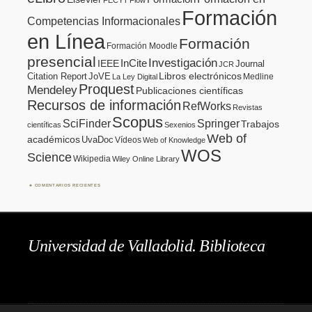
FECYT
Flow
Formación
Competencias Informacionales
en Línea
Formación
Formación Moodle
presencial
Investigación
InCite
IEEE
Journal
JCR
Citation Report
JoVE
Libros electrónicos
Medline
La Ley Digital
Proquest
Mendeley
Publicaciones científicas
Recursos de información
RefWorks
Revistas
Scopus
SciFinder
Springer
Trabajos
científicas
Sexenios
Web of
académicos
UvaDoc
Vídeos
Web of Knowledge
WOS
Science
Wikipedia
Wiley Online Library
COMENTARIOS RECIENTES
Universidad de Valladolid. Biblioteca