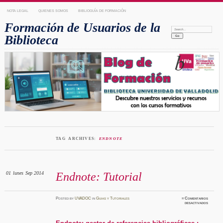
NOTA LEGAL
QUIENES SOMOS
BIBLIOGUÍA DE FORMACIÓN
Formación de Usuarios de la
Search:
Biblioteca
TAG ARCHIVES:
ENDNOTE
01
lunes
Sep 2014
Endnote: Tutorial
Posted
by
UVADOC
in
Guias y Tutoriales
≈
Comentarios
en
desactivados
Endnote
Tutoria