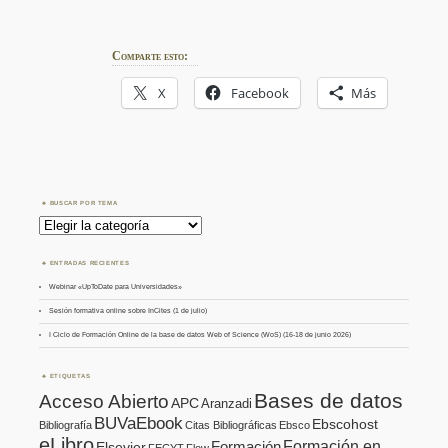
Comparte esto:
X
Facebook
Más
BUSCAR POR TEMA
Buscar
por
Tema
ENTRADAS RECIENTES
Webinar «UpToDate para Universidades»
Sesión formativa online sobre InCites (1 de julio)
I Ciclo de Formación Online de la base de datos Web of Science (WoS) (16-18 de junio 2026)
ETIQUETAS
Bases de datos
Acceso Abierto
APC
Aranzadi
BUVaEbook
Ebscohost
Bibliografía
Citas Bibliográficas
Ebsco
eLibro
Formación en
Formación
Elsevier