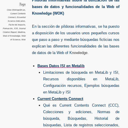
Píldoras informativas sobre la utilización de las
Tags
bases de datos y funcionalidades de la Web of
Citas Bibliográficas
,
Knowledge (WOK)
Current Contents
Connect
,
Essential
Science Indicators
,
Factor de Impacto
,
En la sección de píldoras informativas, se ha puesto
Formación
,
JCR
,
Journal
Citation Report
,
Medline
,
a disposición de los usuarios unos pequeños cursos
Web of Knowledge
,
Web
que paso a paso y mediante búsquedas ficticias nos
of Science
,
Wok
explican las diferentes funcionalidades de las bases
de datos de la Web of K
nowledge.
Bases Datos ISI en Metalib
Limitaciones de búsqueda en MetaLib y ISI,
Recursos disponibles en MetaLib,
Configuración recursos, Ejemplos búsquedas
en MetaLib y ISI
Current Contents Connect
Qué es Current Contents Connect (CCC),
Colecciones y ediciones, Normas de
búsqueda, Búsquedas, Historial de
búsquedas, Lista de registros seleccionados,