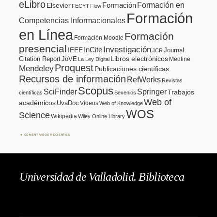
eLibro
Formación en
Formación
Elsevier
FECYT
Flow
Formación
Competencias Informacionales
en Línea
Formación
Formación Moodle
presencial
Investigación
InCite
IEEE
Journal
JCR
Citation Report
JoVE
Libros electrónicos
Medline
La Ley Digital
Proquest
Mendeley
Publicaciones científicas
Recursos de información
RefWorks
Revistas
Scopus
SciFinder
Springer
Trabajos
científicas
Sexenios
Web of
académicos
UvaDoc
Vídeos
Web of Knowledge
WOS
Science
Wikipedia
Wiley Online Library
COMENTARIOS RECIENTES
Universidad de Valladolid. Biblioteca