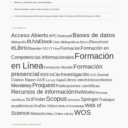
Webinar «UpToDate para Universidades»
Sesión formativa online sobre InCites (1 de julio)
I Ciclo de Formación Online de la base de datos Web of Science (WoS) (16-18 de junio 2026)
ETIQUETAS
Bases de datos
Acceso Abierto
APC
Aranzadi
BUVaEbook
Ebscohost
Bibliografía
Citas Bibliográficas
Ebsco
eLibro
Formación en
Formación
Elsevier
FECYT
Flow
Formación
Competencias Informacionales
en Línea
Formación
Formación Moodle
presencial
Investigación
InCite
IEEE
Journal
JCR
Citation Report
JoVE
Libros electrónicos
Medline
La Ley Digital
Proquest
Mendeley
Publicaciones científicas
Recursos de información
RefWorks
Revistas
Scopus
SciFinder
Springer
Trabajos
científicas
Sexenios
Web of
académicos
UvaDoc
Vídeos
Web of Knowledge
WOS
Science
Wikipedia
Wiley Online Library
COMENTARIOS RECIENTES