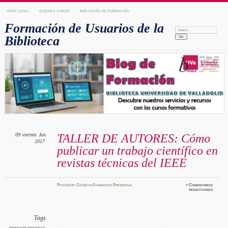
NOTA LEGAL
QUIENES SOMOS
BIBLIOGUÍA DE FORMACIÓN
Formación de Usuarios de la
Search:
Biblioteca
09
viernes
Jun
TALLER DE AUTORES: Cómo
2017
publicar un trabajo científico en
revistas técnicas del IEEE
Posted
by
César
in
Formación Presencial
≈
Comentarios
en
desactivados
TALLE
DE
AUTOR
Cómo
publicar
un
Tags
trabajo
científi
Formación presencial
,