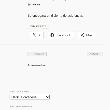
@uva.es
Se entregará un diploma de asistencia.
Comparte esto:
X
Facebook
Más
Post navigation
← Previous post
Next post →
Comments are closed.
BUSCAR POR TEMA
Buscar
por
Tema
ENTRADAS RECIENTES