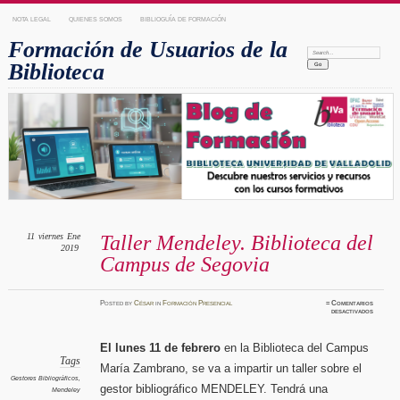
NOTA LEGAL
QUIENES SOMOS
BIBLIOGUÍA DE FORMACIÓN
Formación de Usuarios de la
Search:
Biblioteca
11
viernes
Ene
Taller Mendeley. Biblioteca del
2019
Campus de Segovia
Posted
by
César
in
Formación Presencial
≈
Comentarios
en
desactivados
Taller
Mendele
Bibliot
del
El lunes 11 de febrero
en la Biblioteca del Campus
Campus
de
Tags
María Zambrano, se va a impartir un taller sobre el
Segovia
Gestores Bibliográficos
,
gestor bibliográfico MENDELEY. Tendrá una
Mendeley