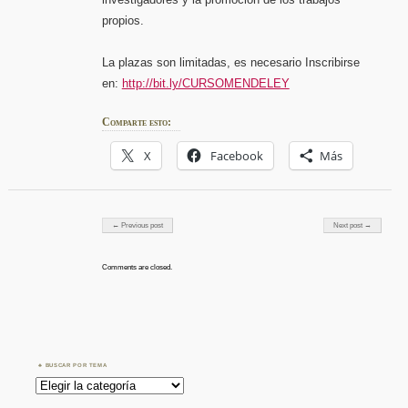
propios.
La plazas son limitadas, es necesario Inscribirse
en:
http://bit.ly/CURSOMENDELEY
Comparte esto:
X
Facebook
Más
Post navigation
← Previous post
Next post →
Comments are closed.
BUSCAR POR TEMA
Buscar
por
Tema