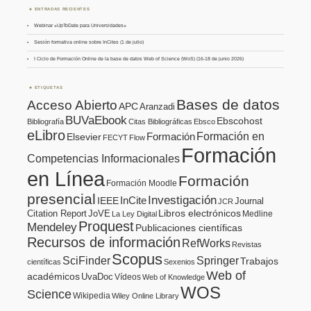
ENTRADAS RECIENTES
Webinar «UpToDate para Universidades»
Sesión formativa online sobre InCites (1 de julio)
I Ciclo de Formación Online de la base de datos Web of Science (WoS) (16-18 de junio 2026)
ETIQUETAS
Bases de datos
Acceso Abierto
APC
Aranzadi
BUVaEbook
Ebscohost
Bibliografía
Citas Bibliográficas
Ebsco
eLibro
Formación en
Formación
Elsevier
FECYT
Flow
Formación
Competencias Informacionales
en Línea
Formación
Formación Moodle
presencial
Investigación
InCite
IEEE
Journal
JCR
Citation Report
JoVE
Libros electrónicos
Medline
La Ley Digital
Proquest
Mendeley
Publicaciones científicas
Recursos de información
RefWorks
Revistas
Scopus
SciFinder
Springer
Trabajos
científicas
Sexenios
Web of
académicos
UvaDoc
Vídeos
Web of Knowledge
WOS
Science
Wikipedia
Wiley Online Library