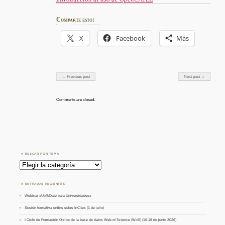
Comparte esto:
X
Facebook
Más
Post navigation
← Previous post
Next post →
Comments are closed.
BUSCAR POR TEMA
Buscar
por
Tema
ENTRADAS RECIENTES
Webinar «UpToDate para Universidades»
Sesión formativa online sobre InCites (1 de julio)
I Ciclo de Formación Online de la base de datos Web of Science (WoS) (16-18 de junio 2026)