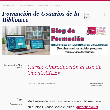
NOTA LEGAL
QUIENES SOMOS
BIBLIOGUÍA DE FORMACIÓN
Formación de Usuarios de la
Search:
Biblioteca
25
miércoles
May
Curso: «Introducción al uso de
2022
OpenCAYLE»
Posted
by
Paz
in
Acceso Abierto
≈
Comentarios
en
desactivados
Curso:
«Introd
al
uso
de
OpenCA
Tags
Mediante este post, nos hacemos eco del realizado
Acceso Abierto
en el blog UVadoc sobre el curso «
Introducción al