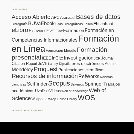
ETIQUETAS
Bases de datos
Acceso Abierto
APC
Aranzadi
BUVaEbook
Ebscohost
Bibliografía
Citas Bibliográficas
Ebsco
eLibro
Formación en
Formación
Elsevier
FECYT
Flow
Formación
Competencias Informacionales
en Línea
Formación
Formación Moodle
presencial
Investigación
InCite
IEEE
Journal
JCR
Citation Report
JoVE
Libros electrónicos
Medline
La Ley Digital
Proquest
Mendeley
Publicaciones científicas
Recursos de información
RefWorks
Revistas
Scopus
SciFinder
Springer
Trabajos
científicas
Sexenios
Web of
académicos
UvaDoc
Vídeos
Web of Knowledge
WOS
Science
Wikipedia
Wiley Online Library
COMENTARIOS RECIENTES