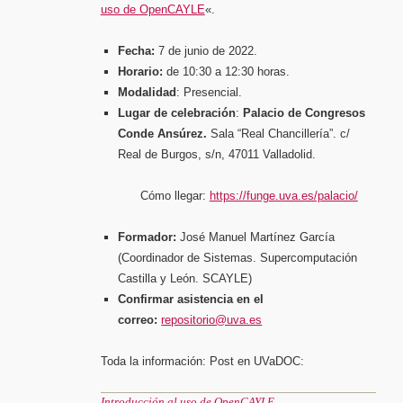
uso de OpenCAYLE
«.
Fecha:
7 de junio de 2022.
Horario:
de 10:30 a 12:30 horas.
Modalidad
: Presencial.
Lugar de celebración
:
Palacio de Congresos
Conde Ansúrez.
Sala “Real Chancillería”. c/
Real de Burgos, s/n, 47011 Valladolid.
Cómo llegar:
https://funge.uva.es/palacio/
Formador:
José Manuel Martínez García
(Coordinador de Sistemas. Supercomputación
Castilla y León. SCAYLE)
Confirmar asistencia en el
correo:
repositorio@uva.es
Toda la información: Post en UVaDOC:
Introducción al uso de OpenCAYLE