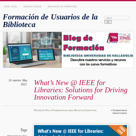
NOTA LEGAL
QUIENES SOMOS
BIBLIOGUÍA DE FORMACIÓN
Formación de Usuarios de la
Search:
Biblioteca
24
martes
May
What’s New @ IEEE for
2022
Libraries: Solutions for Driving
Innovation Forward
Posted
by
Paz
in
Formación en línea
,
Revistas Científicas
≈
Comentarios
en
desactivados
What’s
New
@
IEEE
for
Librarie
Tags
Solutio
for
Formación en Línea
,