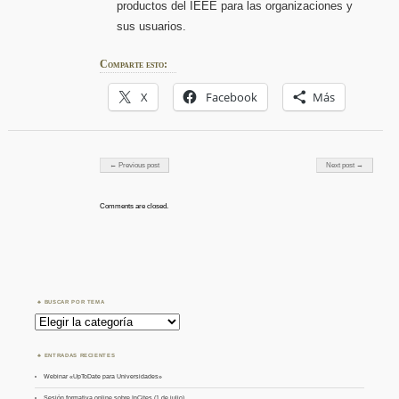
productos del IEEE para las organizaciones y
sus usuarios.
Comparte esto:
X
Facebook
Más
Post navigation
← Previous post
Next post →
Comments are closed.
BUSCAR POR TEMA
Buscar
por
Tema
ENTRADAS RECIENTES
Webinar «UpToDate para Universidades»
Sesión formativa online sobre InCites (1 de julio)