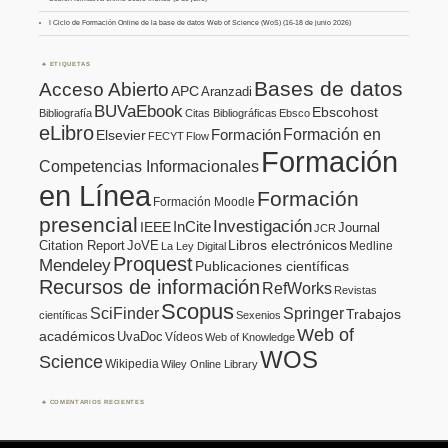
I Ciclo de Formación Online de la base de datos Web of Science (WoS) (16-18 de junio 2026)
ETIQUETAS
Bases de datos
Acceso Abierto
APC
Aranzadi
BUVaEbook
Ebscohost
Bibliografía
Citas Bibliográficas
Ebsco
eLibro
Formación en
Formación
Elsevier
FECYT
Flow
Formación
Competencias Informacionales
en Línea
Formación
Formación Moodle
presencial
Investigación
InCite
IEEE
Journal
JCR
Citation Report
JoVE
Libros electrónicos
Medline
La Ley Digital
Proquest
Mendeley
Publicaciones científicas
Recursos de información
RefWorks
Revistas
Scopus
SciFinder
Springer
Trabajos
científicas
Sexenios
Web of
académicos
UvaDoc
Vídeos
Web of Knowledge
WOS
Science
Wikipedia
Wiley Online Library
COMENTARIOS RECIENTES