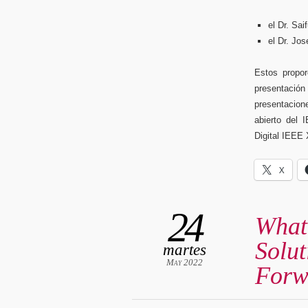
el Dr. Sai
el Dr. Jo
Estos propor
presentació
presentacio
abierto del I
Digital IEEE 
X
24
What
Solut
martes
May 2022
Forw