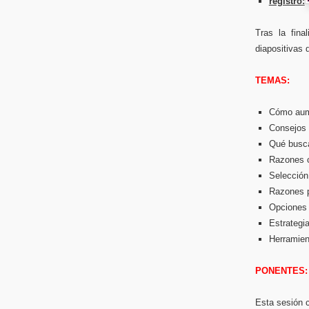
registro:
Tras la fina
diapositivas 
TEMAS:
Cómo aume
Consejos 
Qué busca
Razones c
Selección
Razones p
Opciones
Estrategia
Herramien
PONENTES:
Esta sesión c