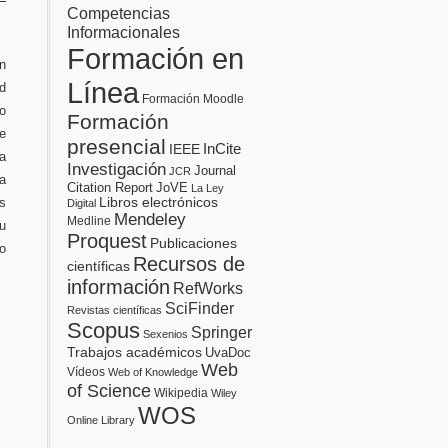
to
Competencias
Get
Informacionales
Published
from
Formación en
IEEE
on
Editors:
Línea
ad
28
Formación Moodle
de
o
septiembre
Formación
e
presencial
InCite
IEEE
la
Investigación
Journal
JCR
a
Citation Report
JoVE
La Ley
os
Libros electrónicos
Digital
Mendeley
Medline
u
Proquest
Publicaciones
o
Recursos de
científicas
información
RefWorks
SciFinder
Revistas científicas
Scopus
Springer
Sexenios
Trabajos académicos
UvaDoc
Web
Vídeos
Web of Knowledge
of Science
Wikipedia
Wiley
WOS
Online Library