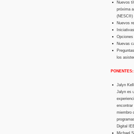
Nuevos tít
próxima a
(NESC®) 
Nuevos re
Iniciativa
Opciones 
Nuevas ca
Preguntas
los asiste
PONENTES:
Jalyn Kell
Jalyn es 
experienci
encontrar 
miembro d
programas
Digital IE
Michael S