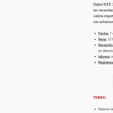
Digital IEEE 
las necesidad
cubrirá impor
sus esfuerzos
Fecha:
7 
Hora:
12:0
Duración
en directo
Idioma:
i
Regístre
TEMAS:
Nuevos re