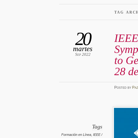
TAG ARC
20
IEEE
Symp
martes
Sep 2022
to Ge
28 de
Posted
by
Pa
Tags
Formación en Línea
,
IEEE /