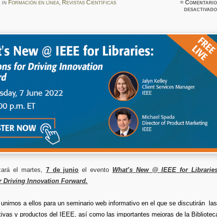
z
in
Formación en línea
,
Revistas Científicas
≈
Comentario
desactivado
zará el martes,
7 de junio
el evento
What’s New @ IEEE for Libraries
r Driving Innovation Forward.
 unirnos a ellos para un seminario web informativo en el que se discutirán la
tivas y productos del IEEE, así como las importantes mejoras de la Bibliotec