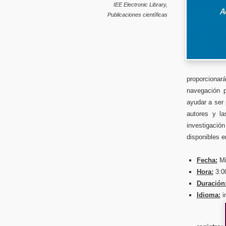
IEE Electronic Library
,
Publicaciones científicas
proporcionar
navegación p
ayudar a ser 
autores y la
investigaci
disponibles e
Fecha:
Mi
Hora:
3:0
Duración
Idioma:
i