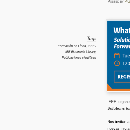
Posted
by
Pa
Tags
Formación en Línea
,
IEEE /
IEE Electronic Library
,
Publicaciones científicas
IEEE organi
Solutions fo
Nos invitan a
nuevas inicia