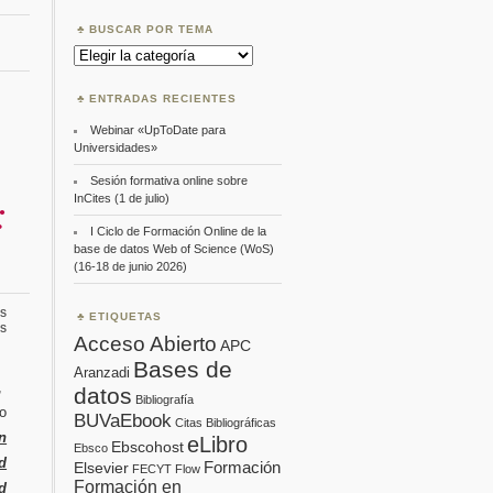
BUSCAR POR TEMA
Buscar
por
Tema
ENTRADAS RECIENTES
Webinar «UpToDate para
Universidades»
Sesión formativa online sobre
InCites (1 de julio)
:
I Ciclo de Formación Online de la
base de datos Web of Science (WoS)
(16-18 de junio 2026)
s
ETIQUETAS
en
s
Acceso Abierto
IEEE
APC
Authorship
Bases de
Aranzadi
and
,
Open
datos
Bibliografía
Access
o
BUVaEbook
Symposium:
Citas Bibliográficas
Tips
n
eLibro
Ebscohost
Ebsco
and
d
Best
Formación
Elsevier
FECYT
Flow
Practices
Formación en
d