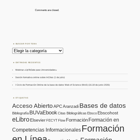
Comments are closed.
BUSCAR POR TEMA
Buscar
por
Tema
ENTRADAS RECIENTES
Webinar «UpToDate para Universidades»
Sesión formativa online sobre InCites (1 de julio)
I Ciclo de Formación Online de la base de datos Web of Science (WoS) (16-18 de junio 2026)
ETIQUETAS
Bases de datos
Acceso Abierto
APC
Aranzadi
BUVaEbook
Ebscohost
Bibliografía
Citas Bibliográficas
Ebsco
eLibro
Formación en
Formación
Elsevier
FECYT
Flow
Formación
Competencias Informacionales
en Línea
Formación