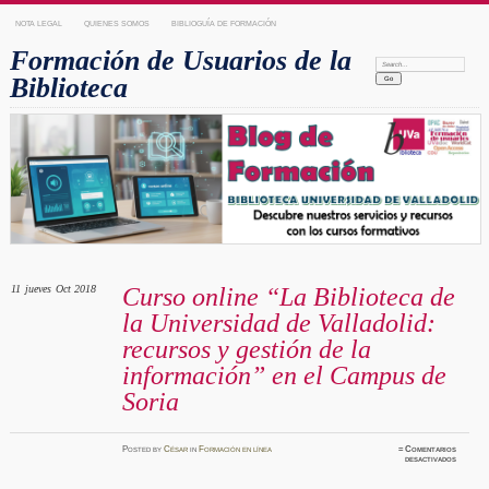
NOTA LEGAL
QUIENES SOMOS
BIBLIOGUÍA DE FORMACIÓN
Formación de Usuarios de la
Search:
Biblioteca
11
jueves
Oct 2018
Curso online “La Biblioteca de
la Universidad de Valladolid:
recursos y gestión de la
información” en el Campus de
Soria
Posted
by
César
in
Formación en línea
≈
Comentarios
en
desactivados
Curso
online
“La