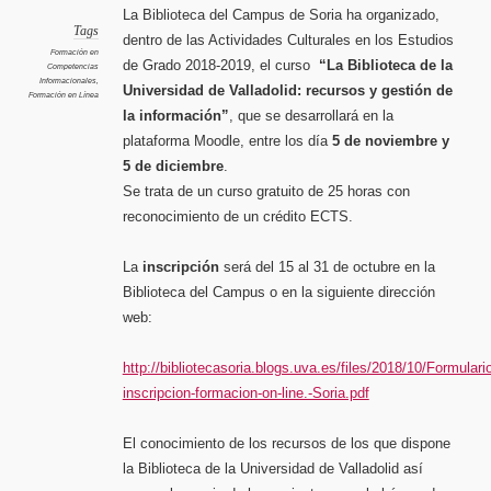
Bibliot
La Biblioteca del Campus de Soria ha organizado,
de
la
Tags
dentro de las Actividades Culturales en los Estudios
Universi
de
Formación en
Vallado
de Grado 2018-2019, el curso
“La Biblioteca de la
Competencias
recurso
y
Informacionales
,
Universidad de Valladolid: recursos y gestión de
gestión
Formación en Línea
de
la
la información”
, que se desarrollará en la
informa
en
el
plataforma Moodle, entre los día
5 de noviembre y
Campus
de
5 de diciembre
.
Soria
Se trata de un curso gratuito de 25 horas con
reconocimiento de un crédito ECTS.
La
inscripción
será del 15 al 31 de octubre en la
Biblioteca del Campus o en la siguiente dirección
web:
http://bibliotecasoria.blogs.uva.es/files/2018/10/Formulari
inscripcion-formacion-on-line.-Soria.pdf
El conocimiento de los recursos de los que dispone
la Biblioteca de la Universidad de Valladolid así