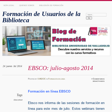
NOTA LEGAL
QUIENES SOMOS
BIBLIOGUÍA DE FORMACIÓN
Formación de Usuarios de la
Search:
Biblioteca
24
jueves
Jul 2014
EBSCO: julio-agosto 2014
Posted
by
UVADOC
in
Formación en línea
≈
Comentarios
en
desactivados
EBSCO
julio-
agosto
2014
Formación en línea EBSCO
Tags
Ebscohost
Ebsco nos informa de las sesiones de formación en
línea para este mes de julio. Estos webinars tienen