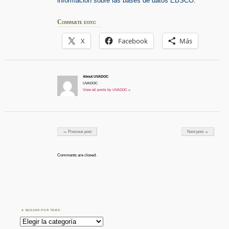
información sobre las bases de datos EBSCO.
Comparte esto:
X
Facebook
Más
About UVADOC
UVADOC
View all posts by UVADOC »
Post navigation
← Previous post
Next post →
Comments are closed.
BUSCAR POR TEMA
Buscar
por
Tema