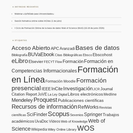
ENTRADAS RECIENTES
Webinar «UpToDate para Universidades»
Sesión formativa online sobre InCites (1 de julio)
I Ciclo de Formación Online de la base de datos Web of Science (WoS) (16-18 de junio 2026)
ETIQUETAS
Bases de datos
Acceso Abierto
APC
Aranzadi
BUVaEbook
Ebscohost
Bibliografía
Citas Bibliográficas
Ebsco
eLibro
Formación en
Formación
Elsevier
FECYT
Flow
Formación
Competencias Informacionales
en Línea
Formación
Formación Moodle
presencial
Investigación
InCite
IEEE
Journal
JCR
Citation Report
JoVE
Libros electrónicos
Medline
La Ley Digital
Proquest
Mendeley
Publicaciones científicas
Recursos de información
RefWorks
Revistas
Scopus
SciFinder
Springer
Trabajos
científicas
Sexenios
Web of
académicos
UvaDoc
Vídeos
Web of Knowledge
WOS
Science
Wikipedia
Wiley Online Library