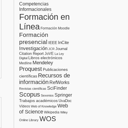
Competencias
Informacionales
Formación en
Línea
Formación Moodle
Formación
presencial
InCite
IEEE
Investigación
Journal
JCR
Citation Report
JoVE
La Ley
Libros electrónicos
Digital
Mendeley
Medline
Proquest
Publicaciones
Recursos de
científicas
información
RefWorks
SciFinder
Revistas científicas
Scopus
Springer
Sexenios
Trabajos académicos
UvaDoc
Web
Vídeos
Web of Knowledge
of Science
Wikipedia
Wiley
WOS
Online Library