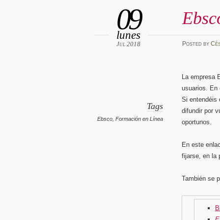
09
Ebsc
lunes
Jul 2018
Posted
by
Cé
La empresa E
usuarios. En 
Si entendéis 
Tags
difundir por 
Ebsco
,
Formación en Línea
oportunos.
En este enl
fijarse, en l
También se p
B
E