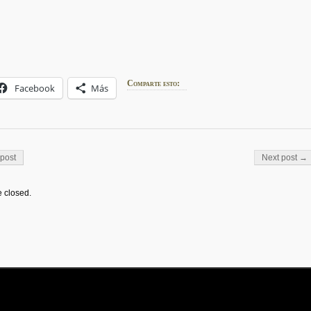
Comparte esto:
Facebook
Más
on
post
Next post →
 closed.