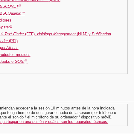
®
BSCONET
BSCO
admin
™
ditores
®
lipster
ull Text Finder
(FTF),
Holdings Management
(HLM) y
Publication
inder
(PFI)
penAthens
roductos médicos
®
Books e
GOBI
miendan acceder a la sesión 10 minutos antes de la hora indicada
que tenga tiempo de configurar el audio de la sesión (por teléfono o
nte el sonido / el micrófono de su ordenador / dispositivo móvil).
participar en una sesión y cuáles son los requisitos técnicos.