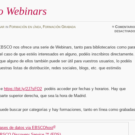
o Webinars
sar
in
Formación en línea
,
Formación Grabada
≈
Comentario
desactivado
BSCO nos ofrece una serie de Webinars, tanto para bibliotecarios como par
el caso de que estéis interesados en alguno, podéis inscribiros directamente.
que alguno de ellos también puede ser útil para vuestros usuarios, lo podéis
vuestras listas de distribución, redes sociales, blogs, etc. que estiméis
ace
https://bit.ly/2J7sFO2
podéis acceder por fechas y horarios. Hay que
a parte superior derecha, que sea la hora de Madrid.
uede buscar por categorías y hay formaciones, tanto en línea como grabadas
®
ases de datos via EBSCO
host
BSCO Discovery Service ™
(EDS)