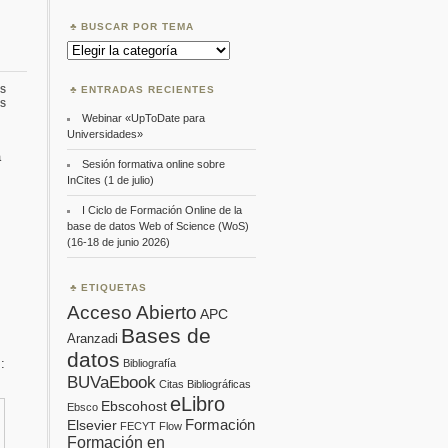
BUSCAR POR TEMA
Buscar
por
Tema
s
ENTRADAS RECIENTES
en
s
Ebsco
Webinar «UpToDate para
Webinars
Universidades»
a
Sesión formativa online sobre
InCites (1 de julio)
I Ciclo de Formación Online de la
base de datos Web of Science (WoS)
(16-18 de junio 2026)
ETIQUETAS
Acceso Abierto
APC
Bases de
Aranzadi
datos
:
Bibliografía
BUVaEbook
Citas Bibliográficas
eLibro
Ebscohost
Ebsco
Formación
Elsevier
FECYT
Flow
Formación en