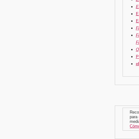
E
E
E
F
F
F
O
P
e
Reco
para 
media
Cómo 