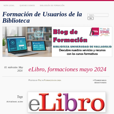
NOTA LEGAL
QUIENES SOMOS
BIBLIOGUÍA DE FORMACIÓN
Formación de Usuarios de la
Search:
Biblioteca
01
miércoles
May
eLibro, formaciones mayo 2024
2024
Posted
by
Paz
in
Formación en línea
≈
Comentarios
en
desactivados
eLibro,
formaci
mayo
2024
Tags
BUVaEbook
,
eLibro