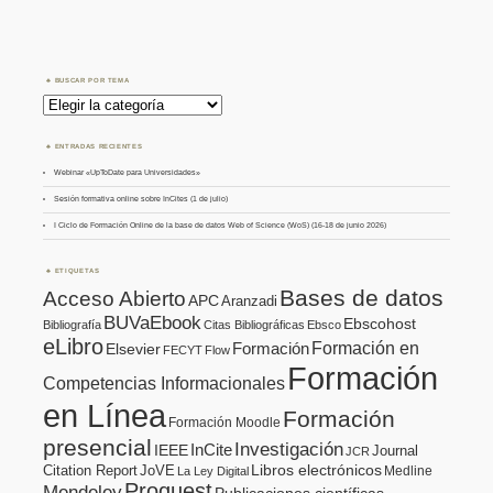
BUSCAR POR TEMA
Buscar
por
Tema
ENTRADAS RECIENTES
Webinar «UpToDate para Universidades»
Sesión formativa online sobre InCites (1 de julio)
I Ciclo de Formación Online de la base de datos Web of Science (WoS) (16-18 de junio 2026)
ETIQUETAS
Bases de datos
Acceso Abierto
APC
Aranzadi
BUVaEbook
Ebscohost
Bibliografía
Citas Bibliográficas
Ebsco
eLibro
Formación en
Formación
Elsevier
FECYT
Flow
Formación
Competencias Informacionales
en Línea
Formación
Formación Moodle
presencial
Investigación
InCite
IEEE
Journal
JCR
Citation Report
JoVE
Libros electrónicos
Medline
La Ley Digital
Proquest
Mendeley