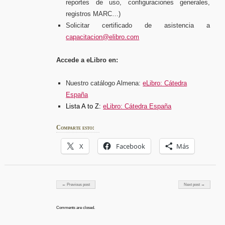
reportes de uso, configuraciones generales,
registros MARC…)
Solicitar certificado de asistencia a
capacitacion@elibro.com
Accede a eLibro en:
Nuestro catálogo Almena:
eLibro: Cátedra
España
Lista A to Z:
eLibro: Cátedra España
Comparte esto:
X
Facebook
Más
Post navigation
← Previous post
Next post →
Comments are closed.