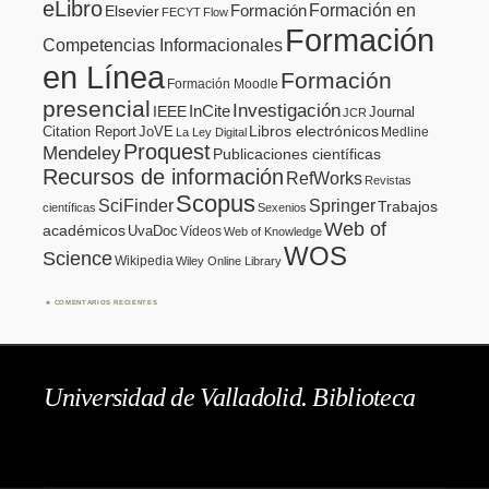
eLibro
Formación en
Formación
Elsevier
FECYT
Flow
Formación
Competencias Informacionales
en Línea
Formación
Formación Moodle
presencial
Investigación
InCite
IEEE
Journal
JCR
Citation Report
JoVE
Libros electrónicos
Medline
La Ley Digital
Proquest
Mendeley
Publicaciones científicas
Recursos de información
RefWorks
Revistas
Scopus
SciFinder
Springer
Trabajos
científicas
Sexenios
Web of
académicos
UvaDoc
Vídeos
Web of Knowledge
WOS
Science
Wikipedia
Wiley Online Library
COMENTARIOS RECIENTES
Universidad de Valladolid. Biblioteca