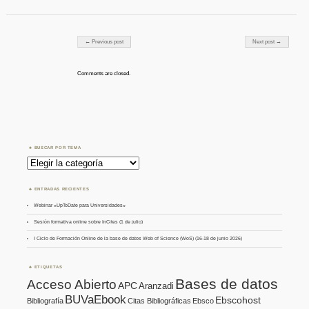
Post navigation
← Previous post
Next post →
Comments are closed.
BUSCAR POR TEMA
Buscar
por
Tema
ENTRADAS RECIENTES
Webinar «UpToDate para Universidades»
Sesión formativa online sobre InCites (1 de julio)
I Ciclo de Formación Online de la base de datos Web of Science (WoS) (16-18 de junio 2026)
ETIQUETAS
Bases de datos
Acceso Abierto
APC
Aranzadi
BUVaEbook
Ebscohost
Bibliografía
Citas Bibliográficas
Ebsco