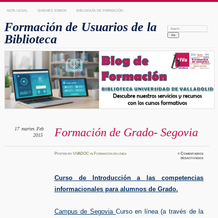
NOTA LEGAL
QUIENES SOMOS
BIBLIOGUÍA DE FORMACIÓN
Formación de Usuarios de la
Search:
Biblioteca
17
martes
Feb
Formación de Grado- Segovia
2015
Posted
by
UVADOC
in
Formación en línea
≈
Comentarios
en
desactivados
Formaci
de
Grado-
Segovia
Curso de Introducción a las competencias
informacionales para alumnos de Grado.
Campus de Segovia
Curso en línea (a través de la