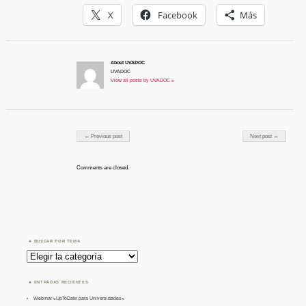
X
Facebook
Más
About UVADOC
UVADOC
View all posts by UVADOC »
Post navigation
← Previous post
Next post →
Comments are closed.
BUSCAR POR TEMA
Buscar
por
Tema
ENTRADAS RECIENTES
Webinar «UpToDate para Universidades»