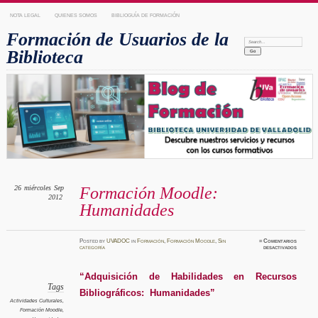
NOTA LEGAL
QUIENES SOMOS
BIBLIOGUÍA DE FORMACIÓN
Formación de Usuarios de la
Search:
Biblioteca
26
miércoles
Sep
Formación Moodle:
2012
Humanidades
Posted
by
UVADOC
in
Formación
,
Formación Moodle
,
Sin
≈
Comentarios
en
categoría
desactivados
Formaci
Moodle
Humanid
“Adquisición de Habilidades en Recursos
Tags
Bibliográficos: Humanidades”
Actividades Culturales
,
Formación Moodle
,