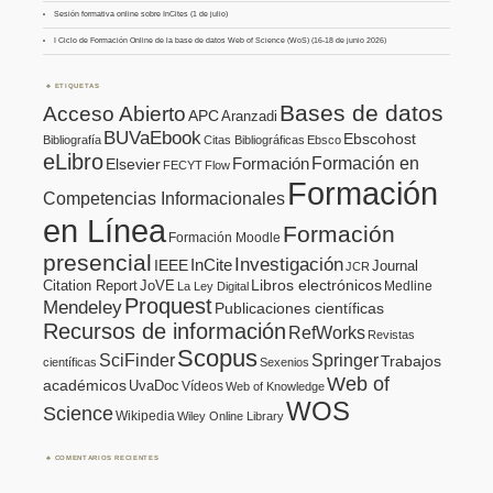
Sesión formativa online sobre InCites (1 de julio)
I Ciclo de Formación Online de la base de datos Web of Science (WoS) (16-18 de junio 2026)
ETIQUETAS
Bases de datos
Acceso Abierto
APC
Aranzadi
BUVaEbook
Ebscohost
Bibliografía
Citas Bibliográficas
Ebsco
eLibro
Formación en
Formación
Elsevier
FECYT
Flow
Formación
Competencias Informacionales
en Línea
Formación
Formación Moodle
presencial
Investigación
InCite
IEEE
Journal
JCR
Citation Report
JoVE
Libros electrónicos
Medline
La Ley Digital
Proquest
Mendeley
Publicaciones científicas
Recursos de información
RefWorks
Revistas
Scopus
SciFinder
Springer
Trabajos
científicas
Sexenios
Web of
académicos
UvaDoc
Vídeos
Web of Knowledge
WOS
Science
Wikipedia
Wiley Online Library
COMENTARIOS RECIENTES