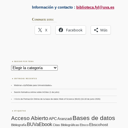
Información y contacto :
biblioteca.fyl@uva.es
Comparte esto:
X
Facebook
Más
BUSCAR POR TEMA
Buscar
por
Tema
ENTRADAS RECIENTES
Webinar «UpToDate para Universidades»
Sesión formativa online sobre InCites (1 de julio)
I Ciclo de Formación Online de la base de datos Web of Science (WoS) (16-18 de junio 2026)
ETIQUETAS
Bases de datos
Acceso Abierto
APC
Aranzadi
BUVaEbook
Ebscohost
Bibliografía
Citas Bibliográficas
Ebsco