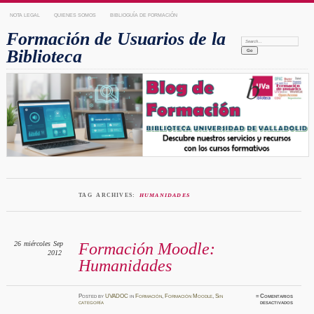
NOTA LEGAL
QUIENES SOMOS
BIBLIOGUÍA DE FORMACIÓN
Formación de Usuarios de la
Search:
Biblioteca
TAG ARCHIVES:
HUMANIDADES
26
miércoles
Sep
Formación Moodle:
2012
Humanidades
Posted
by
UVADOC
in
Formación
,
Formación Moodle
,
Sin
≈
Comentarios
en
categoría
desactivados
Formaci