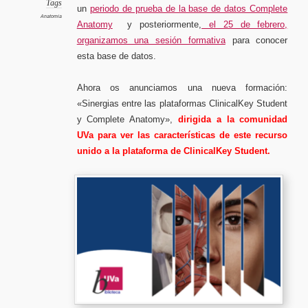
platafo
Tags
un
periodo de prueba de la base de datos Complete
Clinica
Student
Anatomia
y
Anatomy
y posteriormente,
el 25 de febrero,
Comple
Anatom
organizamos una sesión formativa
para conocer
esta base de datos.
Ahora os anunciamos una nueva formación:
«Sinergias entre las plataformas ClinicalKey Student
y Complete Anatomy»,
dirigida a la comunidad
UVa para ver las características de este recurso
unido a la plataforma de ClinicalKey Student.