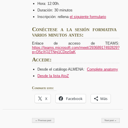
Hora: 12:00h.
Duración: 30 minutos
Inscripción: rellena
el siguiente formulario
Conéctese a la sesión formativa
varios minutos antes:
Enlace de acceso de TEAMS:
https://teams.microsoft.com/meet/29368917492829?
p=D5zXQ2TNnj1CDoz0aK
Accede:
Desde el catálogo ALMENA:
Complete anatomy
Desde la lista AtoZ
Comparte esto:
X
Facebook
Más
Post navigation
← Previous post
Next post →