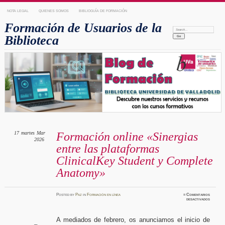
NOTA LEGAL
QUIENES SOMOS
BIBLIOGUÍA DE FORMACIÓN
Formación de Usuarios de la
Search:
Biblioteca
17
martes
Mar
Formación online «Sinergias
2026
entre las plataformas
ClinicalKey Student y Complete
Anatomy»
Posted
by
Paz
in
Formación en línea
≈
Comentarios
en
desactivados
Formaci
online
«Sinergi
entre
A mediados de febrero, os anunciamos el inicio de
las