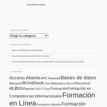
Comments are closed.
BUSCAR POR TEMA
Buscar
por
Tema
ENTRADAS RECIENTES
Webinar «UpToDate para Universidades»
Sesión formativa online sobre InCites (1 de julio)
I Ciclo de Formación Online de la base de datos Web of Science (WoS) (16-18 de junio 2026)
ETIQUETAS
Bases de datos
Acceso Abierto
APC
Aranzadi
BUVaEbook
Ebscohost
Bibliografía
Citas Bibliográficas
Ebsco
eLibro
Formación en
Formación
Elsevier
FECYT
Flow
Formación
Competencias Informacionales
en Línea
Formación
Formación Moodle