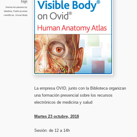
electró
Tags
de
medicina
Formación presencial
,
y
Medline
,
Publicaciones
salud
en
científicas
,
Visual Body
la
Faculta
de
Medicin
La empresa OVID, junto con la Biblioteca organizan
una formación presencial sobre los recursos
electrónicos de medicina y salud
Martes 23 octubre, 2018
Sesión: de 12 a 14h