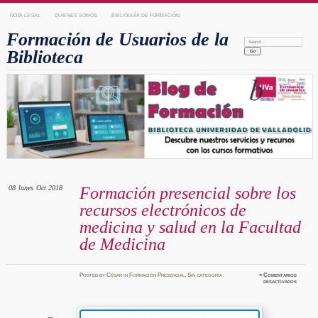
NOTA LEGAL
QUIENES SOMOS
BIBLIOGUÍA DE FORMACIÓN
Formación de Usuarios de la
Search:
Biblioteca
08
lunes
Oct 2018
Formación presencial sobre los
recursos electrónicos de
medicina y salud en la Facultad
de Medicina
Posted
by
César
in
Formación Presencial
,
Sin categoría
≈
Comentarios
en
desactivados
Formaci
presenci
sobre
los
recurso