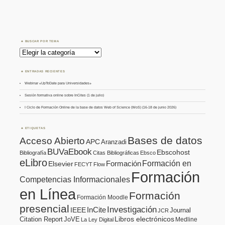
BUSCAR POR TEMA
Buscar
por
Tema
ENTRADAS RECIENTES
Webinar «UpToDate para Universidades»
Sesión formativa online sobre InCites (1 de julio)
I Ciclo de Formación Online de la base de datos Web of Science (WoS) (16-18 de junio 2026)
ETIQUETAS
Bases de datos
Acceso Abierto
APC
Aranzadi
BUVaEbook
Ebscohost
Bibliografía
Citas Bibliográficas
Ebsco
eLibro
Formación en
Formación
Elsevier
FECYT
Flow
Formación
Competencias Informacionales
en Línea
Formación
Formación Moodle
presencial
Investigación
InCite
IEEE
Journal
JCR
Citation Report
JoVE
Libros electrónicos
Medline
La Ley Digital