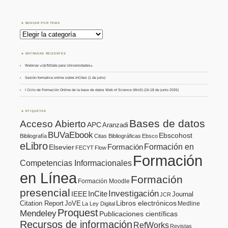
BUSCAR POR TEMA
Buscar
por
Tema
ENTRADAS RECIENTES
Webinar «UpToDate para Universidades»
Sesión formativa online sobre InCites (1 de julio)
I Ciclo de Formación Online de la base de datos Web of Science (WoS) (16-18 de junio 2026)
ETIQUETAS
Bases de datos
Acceso Abierto
APC
Aranzadi
BUVaEbook
Ebscohost
Bibliografía
Citas Bibliográficas
Ebsco
eLibro
Formación en
Formación
Elsevier
FECYT
Flow
Formación
Competencias Informacionales
en Línea
Formación
Formación Moodle
presencial
Investigación
InCite
IEEE
Journal
JCR
Citation Report
JoVE
Libros electrónicos
Medline
La Ley Digital
Proquest
Mendeley
Publicaciones científicas
Recursos de información
RefWorks
Revistas