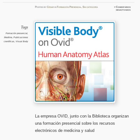
Posted
by
César
in
Formación Presencial
,
Sin categoría
≈
Comentarios
en
desactivados
Formaci
presenci
sobre
los
recurso
electró
Tags
de
medicina
Formación presencial
,
y
Medline
,
Publicaciones
salud
en
científicas
,
Visual Body
la
Faculta
de
Medicin
La empresa OVID, junto con la Biblioteca organizan
una formación presencial sobre los recursos
electrónicos de medicina y salud