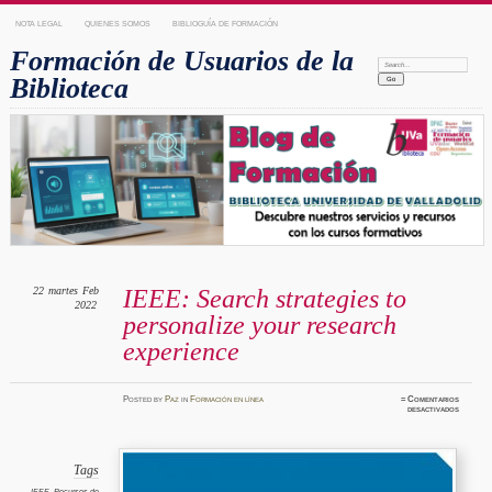
NOTA LEGAL
QUIENES SOMOS
BIBLIOGUÍA DE FORMACIÓN
Formación de Usuarios de la
Search:
Biblioteca
22
martes
Feb
IEEE: Search strategies to
2022
personalize your research
experience
Posted
by
Paz
in
Formación en línea
≈
Comentarios
en
desactivados
IEEE:
Search
strateg
to
persona
your
Tags
researc
experien
IEEE
,
Recursos de