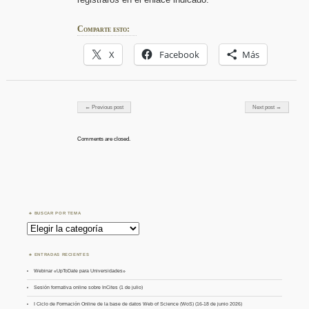
Comparte esto:
X
Facebook
Más
Post navigation
← Previous post
Next post →
Comments are closed.
BUSCAR POR TEMA
Buscar
por
Tema
ENTRADAS RECIENTES
Webinar «UpToDate para Universidades»
Sesión formativa online sobre InCites (1 de julio)
I Ciclo de Formación Online de la base de datos Web of Science (WoS) (16-18 de junio 2026)