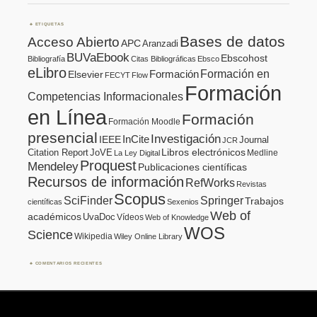
ETIQUETAS
Bases de datos
Acceso Abierto
APC
Aranzadi
BUVaEbook
Ebscohost
Bibliografía
Citas Bibliográficas
Ebsco
eLibro
Formación en
Formación
Elsevier
FECYT
Flow
Formación
Competencias Informacionales
en Línea
Formación
Formación Moodle
presencial
Investigación
InCite
IEEE
Journal
JCR
Citation Report
JoVE
Libros electrónicos
Medline
La Ley Digital
Proquest
Mendeley
Publicaciones científicas
Recursos de información
RefWorks
Revistas
Scopus
SciFinder
Springer
Trabajos
científicas
Sexenios
Web of
académicos
UvaDoc
Vídeos
Web of Knowledge
WOS
Science
Wikipedia
Wiley Online Library
COMENTARIOS RECIENTES