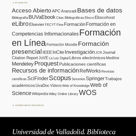
ETIQUETAS
Bases de datos
Acceso Abierto
APC
Aranzadi
BUVaEbook
Ebscohost
Bibliografía
Citas Bibliográficas
Ebsco
eLibro
Formación en
Formación
Elsevier
FECYT
Flow
Formación
Competencias Informacionales
en Línea
Formación
Formación Moodle
presencial
Investigación
InCite
IEEE
Journal
JCR
Citation Report
JoVE
Libros electrónicos
Medline
La Ley Digital
Proquest
Mendeley
Publicaciones científicas
Recursos de información
RefWorks
Revistas
Scopus
SciFinder
Springer
Trabajos
científicas
Sexenios
Web of
académicos
UvaDoc
Vídeos
Web of Knowledge
WOS
Science
Wikipedia
Wiley Online Library
COMENTARIOS RECIENTES
Universidad de Valladolid. Biblioteca