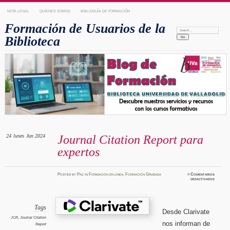
NOTA LEGAL
QUIENES SOMOS
BIBLIOGUÍA DE FORMACIÓN
Formación de Usuarios de la
Search:
Biblioteca
24
lunes
Jun 2024
Journal Citation Report para
expertos
Posted
by
Paz
in
Formación en línea
,
Formación Grabada
≈
Comentarios
en
desactivados
Journal
Citatio
Report
para
experto
Tags
Desde Clarivate
JCR
,
Journal Citation
nos informan de
Report