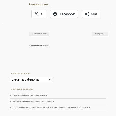
Comparte esto:
X
Facebook
Más
Post navigation
← Previous post
Next post →
Comments are closed.
BUSCAR POR TEMA
Buscar
por
Tema
ENTRADAS RECIENTES
Webinar «UpToDate para Universidades»
Sesión formativa online sobre InCites (1 de julio)
I Ciclo de Formación Online de la base de datos Web of Science (WoS) (16-18 de junio 2026)