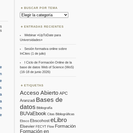
BUSCAR POR TEMA
Buscar
por
Tema
s
ENTRADAS RECIENTES
en
s
Kit
Webinar «UpToDate para
de
Universidades»
Políticas
de
Sesión formativa online sobre
Acceso
InCites (1 de julio)
Abierto
I Ciclo de Formación Online de la
 e
base de datos Web of Science (WoS)
(16-18 de junio 2026)
en
de
ETIQUETAS
s
Acceso Abierto
APC
a
Bases de
Aranzadi
la
datos
ón
Bibliografía
BUVaEbook
Citas Bibliográficas
de
eLibro
Ebscohost
Ebsco
Formación
Elsevier
FECYT
Flow
Formación en