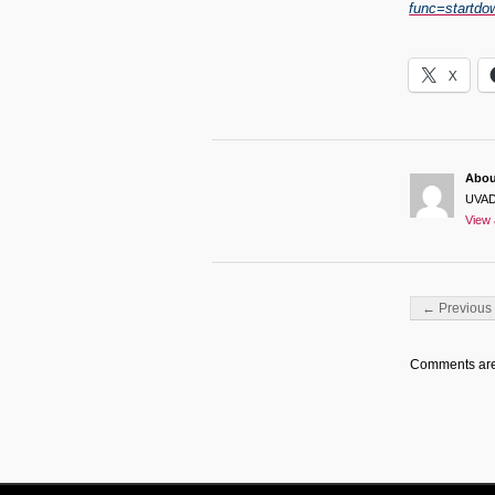
func=startd
X
Abo
UVA
View 
Post navigati
← Previous 
Comments are