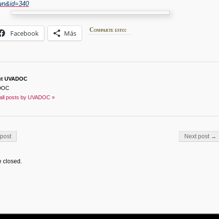
own&id=340
Comparte esto:
Facebook
Más
ut UVADOC
DOC
all posts by UVADOC »
on
post
Next post →
 closed.