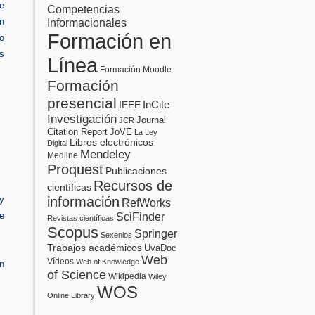
e
Competencias
Informacionales
en
Formación en
so
s
Línea
Formación Moodle
Formación
presencial
InCite
IEEE
Investigación
Journal
JCR
Citation Report
JoVE
La Ley
Libros electrónicos
Digital
Mendeley
Medline
Proquest
Publicaciones
Recursos de
científicas
información
 y
RefWorks
SciFinder
de
Revistas científicas
Scopus
Springer
Sexenios
Trabajos académicos
UvaDoc
Web
Vídeos
Web of Knowledge
n
of Science
Wikipedia
Wiley
WOS
Online Library