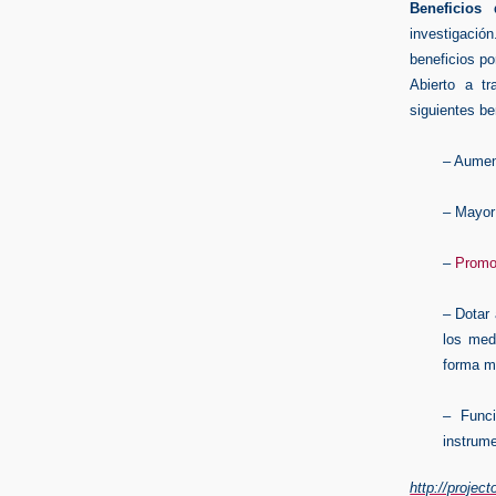
Beneficios
investigación
beneficios po
Abierto a tr
siguientes be
– Aumen
– Mayo
–
Promo
– Dotar 
los med
forma m
– Funci
instrum
http://projec