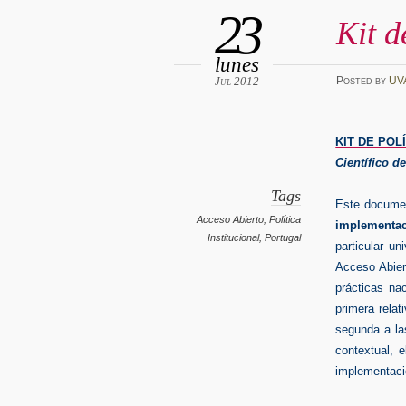
23
Kit d
lunes
Jul 2012
Posted
by
UV
KIT DE POL
Científico d
Tags
Este documen
Acceso Abierto
,
Política
implementac
Institucional
,
Portugal
particular un
Acceso Abier
prácticas na
primera relat
segunda a la
contextual, e
implementació