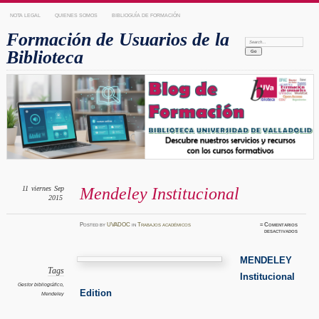
NOTA LEGAL
QUIENES SOMOS
BIBLIOGUÍA DE FORMACIÓN
Formación de Usuarios de la
Search:
Biblioteca
11
viernes
Sep
Mendeley Institucional
2015
Posted
by
UVADOC
in
Trabajos académicos
≈
Comentarios
en
desactivados
Mendele
Instituc
MENDELEY
Tags
Institucional
Gestor bibliográfico
,
Edition
Mendeley