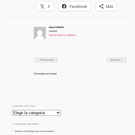
X
Facebook
Más
About UVADOC
UVADOC
View all posts by UVADOC »
Post navigation
← Previous post
Next post →
Comments are closed.
BUSCAR POR TEMA
Buscar
por
Tema
ENTRADAS RECIENTES
Webinar «UpToDate para Universidades»