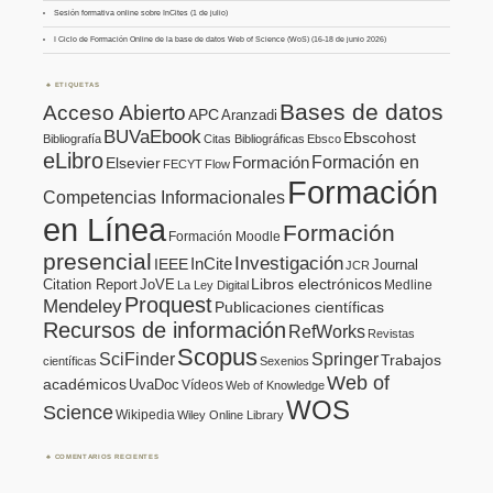
Sesión formativa online sobre InCites (1 de julio)
I Ciclo de Formación Online de la base de datos Web of Science (WoS) (16-18 de junio 2026)
ETIQUETAS
Bases de datos
Acceso Abierto
APC
Aranzadi
BUVaEbook
Ebscohost
Bibliografía
Citas Bibliográficas
Ebsco
eLibro
Formación en
Formación
Elsevier
FECYT
Flow
Formación
Competencias Informacionales
en Línea
Formación
Formación Moodle
presencial
Investigación
InCite
IEEE
Journal
JCR
Citation Report
JoVE
Libros electrónicos
Medline
La Ley Digital
Proquest
Mendeley
Publicaciones científicas
Recursos de información
RefWorks
Revistas
Scopus
SciFinder
Springer
Trabajos
científicas
Sexenios
Web of
académicos
UvaDoc
Vídeos
Web of Knowledge
WOS
Science
Wikipedia
Wiley Online Library
COMENTARIOS RECIENTES